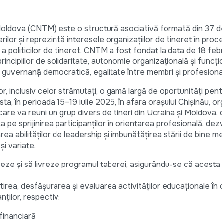
n Moldova (CNTM) este o structură asociativă formată din 37 de
erilor și reprezintă interesele organizațiilor de tineret în proc
a politicilor de tineret. CNTM a fost fondat la data de 18 feb
incipiilor de solidaritate, autonomie organizațională și funcți
, guvernanță democratică, egalitate între membri și profesiona
 inclusiv celor strămutați, o gamă largă de oportunități pentru
ta, în perioada 15–19 iulie 2025, în afara orașului Chișinău, o
, care va reuni un grup divers de tineri din Ucraina și Moldova,
xa pe sprijinirea participanților în orientarea profesională, de
a abilităților de leadership și îmbunătățirea stării de bine me
și variate.
eze și să livreze programul taberei, asigurându-se că acesta 
ătirea, desfășurarea și evaluarea activităților educaționale î
nților, respectiv:
 financiară