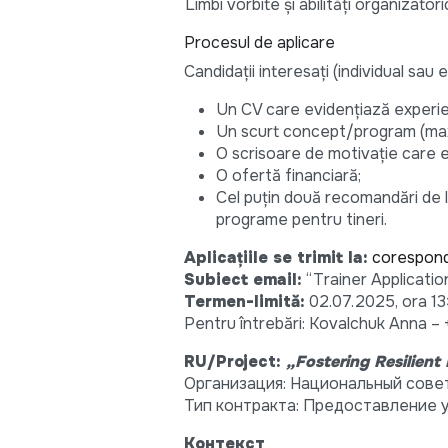
Limbi vorbite și abilități organizator
Procesul de aplicare
Candidații interesați (individual sau e
Un CV care evidențiază experie
Un scurt concept/program (maxi
O scrisoare de motivație care e
O ofertă financiară;
Cel puțin două recomandări de l
programe pentru tineri.
Aplicațiile se trimit la:
corespon
Subiect email:
“Trainer Applicati
Termen-limită:
02.07.2025, ora 13
Pentru întrebări: Kovalchuk Anna 
RU/Project:
„Fostering Resilient
Организация: Национальный сов
Тип контракта: Предоставление 
Контекст