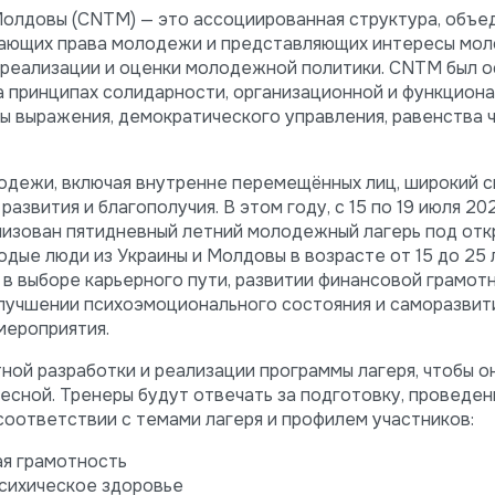
олдовы (CNTM) — это ассоциированная структура, объе
ающих права молодежи и представляющих интересы мо
, реализации и оценки молодежной политики. CNTM был о
а принципах солидарности, организационной и функцион
ы выражения, демократического управления, равенства 
дежи, включая внутренне перемещённых лиц, широкий с
звития и благополучия. В этом году, с 15 по 19 июля 202
низован пятидневный летний молодежный лагерь под от
одые люди из Украины и Молдовы в возрасте от 15 до 25 
в выборе карьерного пути, развитии финансовой грамотн
улучшении психоэмоционального состояния и саморазвит
мероприятия.
ой разработки и реализации программы лагеря, чтобы о
есной. Тренеры будут отвечать за подготовку, проведен
соответствии с темами лагеря и профилем участников:
я грамотность
психическое здоровье