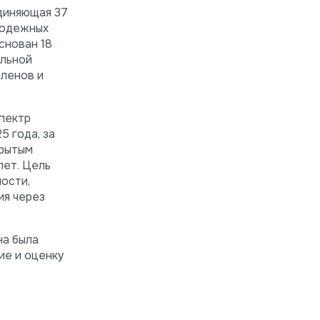
диняющая 37
лодежных
снован 18
альной
членов и
пектр
5 года, за
крытым
лет. Цель
ости,
ия через
на была
ие и оценку