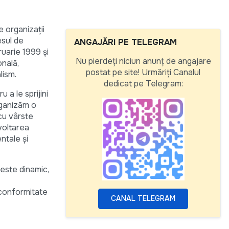
 organizații
esul de
ANGAJĂRI PE TELEGRAM
ruarie 1999 și
Nu pierdeți niciun anunț de angajare
onală,
postat pe site! Urmăriți Canalul
lism.
dedicat pe Telegram:
 a le sprijini
rganizăm o
 cu vârste
zvoltarea
ntale și
este dinamic,
n conformitate
CANAL TELEGRAM