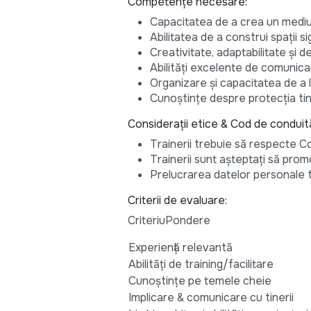
Competențe necesare:
Capacitatea de a crea un mediu 
Abilitatea de a construi spații sig
Creativitate, adaptabilitate și d
Abilități excelente de comunicar
Organizare și capacitatea de a l
Cunoștințe despre protecția tineri
Considerații etice & Cod de conduit
Trainerii trebuie să respecte Co
Trainerii sunt așteptați să promo
Prelucrarea datelor personale t
Criterii de evaluare:
CriteriuPondere
Experiență relevantă
Abilități de training/facilitare
Cunoștințe pe temele cheie
Implicare & comunicare cu tinerii