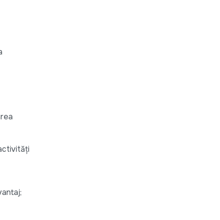
a
area
ctivități
vantaj;