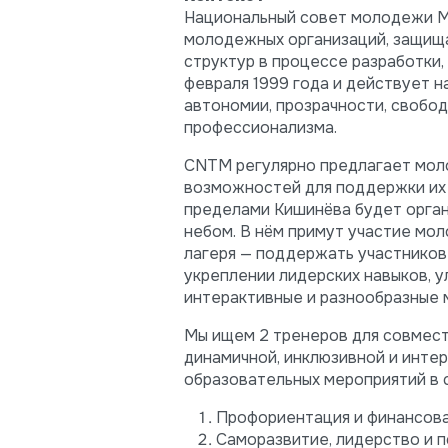
Национальный совет молодежи М
молодежных организаций, защищ
структур в процессе разработки
февраля 1999 года и действует н
автономии, прозрачности, свобод
профессионализма.
CNTM регулярно предлагает моло
возможностей для поддержки их ра
пределами Кишинёва будет орга
небом. В нём примут участие мол
лагеря — поддержать участников 
укреплении лидерских навыков, 
интерактивные и разнообразные 
Мы ищем 2 тренеров для совместн
динамичной, инклюзивной и интер
образовательных мероприятий в 
Профориентация и финансова
Саморазвитие, лидерство и 