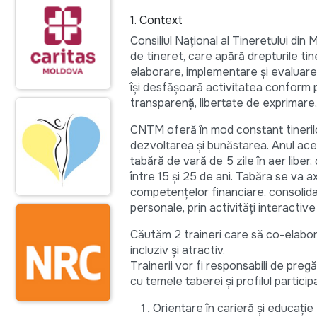
1. Context
Consiliul Național al Tineretului di
de tineret, care apără drepturile tin
elaborare, implementare și evaluare 
își desfășoară activitatea conform pr
transparență, libertate de exprimare
CNTM oferă în mod constant tinerilor,
dezvoltarea și bunăstarea. Anul aces
tabără de vară de 5 zile în aer liber
între 15 și 25 de ani. Tabăra se va a
competențelor financiare, consolidare
personale, prin activități interactive 
Căutăm 2 traineri care să co-elabor
incluziv și atractiv.
Trainerii vor fi responsabili de preg
cu temele taberei și profilul participa
Orientare în carieră și educație