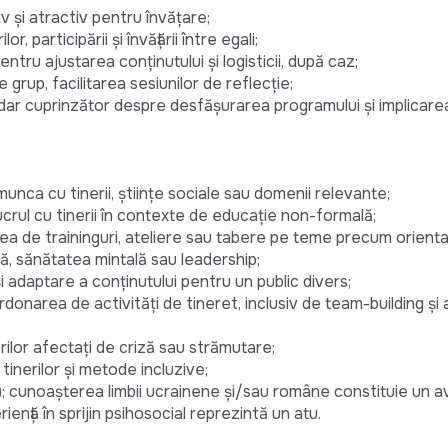
iv și atractiv pentru învățare;
, participării și învățării între egali;
ru ajustarea conținutului și logisticii, după caz;
de grup, facilitarea sesiunilor de reflecție;
dar cuprinzător despre desfășurarea programului și implicare
munca cu tinerii, științe sociale sau domenii relevante;
lucrul cu tinerii în contexte de educație non-formală;
rea de traininguri, ateliere sau tabere pe teme precum orient
ă, sănătatea mintală sau leadership;
 și adaptare a conținutului pentru un public divers;
donarea de activități de tineret, inclusiv de team-building și a
erilor afectați de criză sau strămutare;
inerilor și metode incluzive;
iu); cunoașterea limbii ucrainene și/sau române constituie un a
ență în sprijin psihosocial reprezintă un atu.