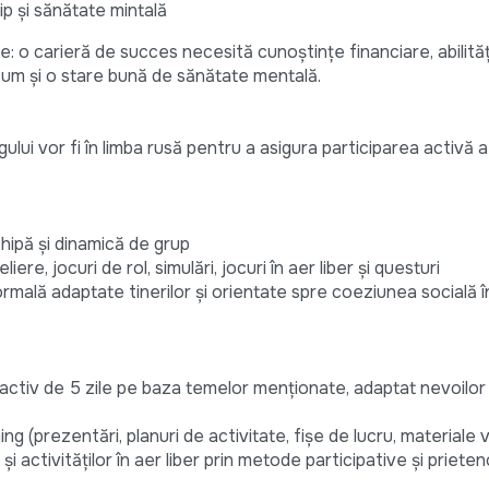
p și sănătate mintală
 o carieră de succes necesită cunoștințe financiare, abilităț
ecum și o stare bună de sănătate mentală.
ngului vor fi în limba rusă pentru a asigura participarea activă a 
hipă și dinamică de grup
ere, jocuri de rol, simulări, jocuri în aer liber și questuri
ală adaptate tinerilor și orientate spre coeziunea socială în
ctiv de 5 zile pe baza temelor menționate, adaptat nevoilor și
ng (prezentări, planuri de activitate, fișe de lucru, materiale v
r și activităților în aer liber prin metode participative și priet