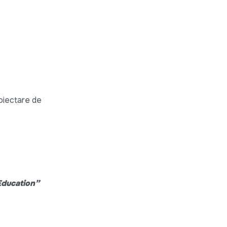
roiectare de
Education”