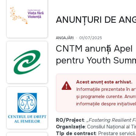
ANUNȚURI DE AN
ANGAJĂRI
01/07/2025
CNTM anunță Apel P
pentru Youth Sum
Acest anunț este arhivat.
Informațiile prezentate în ar
și programele curente. Anunțu
informațiile despre inițiativ
RO/Project
:
„Fostering Resilient 
Organizație
: Consiliul Național al
Tip de contract
: Prestare servicii.