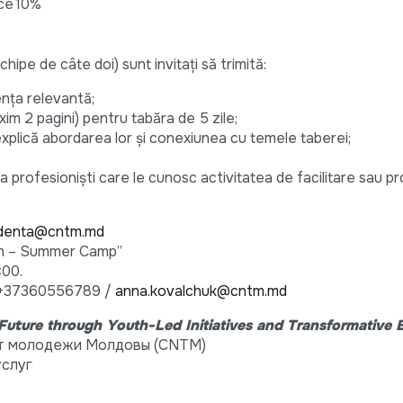
ice
10%
chipe de câte doi) sunt invitați să trimită:
nța relevantă;
m 2 pagini) pentru tabăra de 5 zile;
xplică abordarea lor și conexiunea cu temele taberei;
a profesioniști care le cunosc activitatea de facilitare sau p
denta@cntm.md
on – Summer Camp”
:00.
– +37360556789 /
anna.kovalchuk@cntm.md
 Future through Youth-Led Initiatives and Transformative 
ет молодежи Молдовы (CNTM)
услуг