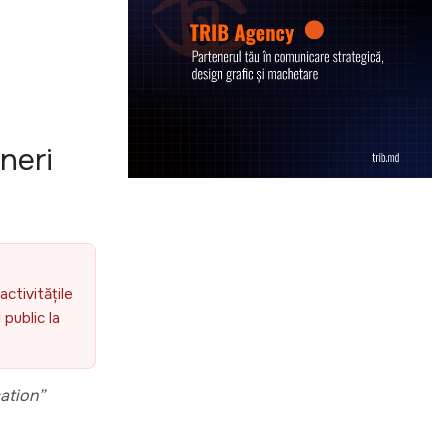
neri
activitățile
public la
ation”