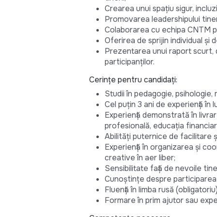
Crearea unui spațiu sigur, incluz
Promovarea leadershipului tinerilor
Colaborarea cu echipa CNTM pent
Oferirea de sprijin individual și 
Prezentarea unui raport scurt, 
participanților.
Cerințe pentru candidați:
Studii în pedagogie, psihologie, 
Cel puțin 3 ani de experiență în 
Experiență demonstrată în livra
profesională, educația financiar
Abilități puternice de facilitare
Experiență în organizarea și coor
creative în aer liber;
Sensibilitate față de nevoile tin
Cunoștințe despre participarea t
Fluență în limba rusă (obligator
Formare în prim ajutor sau experi