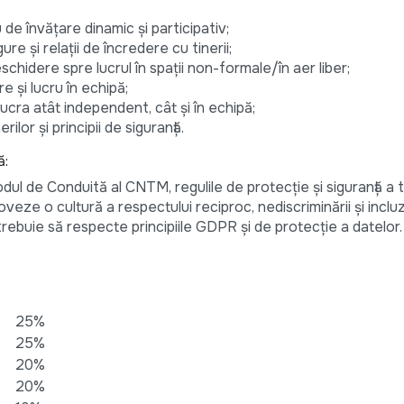
de învățare dinamic și participativ;
ure și relații de încredere cu tinerii;
eschidere spre lucrul în spații non-formale/în aer liber;
e și lucru în echipă;
ucra atât independent, cât și în echipă;
lor și principii de siguranță.
ă:
dul de Conduită al CNTM, regulile de protecție și siguranță a ti
veze o cultură a respectului reciproc, nediscriminării și incluzi
rebuie să respecte principiile GDPR și de protecție a datelor.
25%
25%
20%
20%