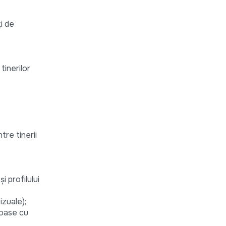
i de
tinerilor
tre tinerii
 profilului
izuale);
enoase cu