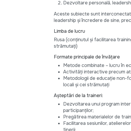
Dezvoltare personală, leadershi
Aceste subiecte sunt interconectate:
leadership și încredere de sine, pr
Limba de lucru
Rusa (conținutul și facilitarea traini
strămutați)
Formate principale de învățare
Metode combinate – lucru în ec
Activități interactive precum ateli
Metodologii de educație non-form
locali și cei strămutați
Așteptări de la traineri:
Dezvoltarea unui program intera
participanților;
Pregătirea materialelor de traini
Facilitarea sesiunilor, atelierelo
tinerii;