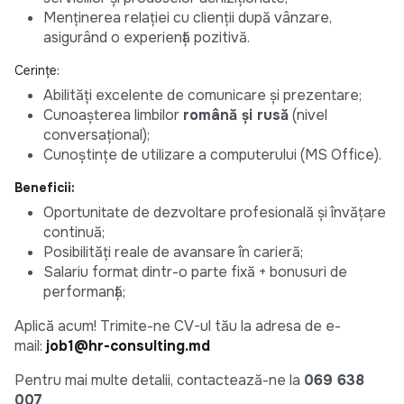
Menținerea relației cu clienții după vânzare,
asigurând o experiență pozitivă.
Cerințe:
Abilități excelente de comunicare și prezentare;
Cunoașterea limbilor
română și rusă
(nivel
conversațional);
Cunoștințe de utilizare a computerului (MS Office).
Beneficii:
Oportunitate de dezvoltare profesională și învățare
continuă;
Posibilități reale de avansare în carieră;
Salariu format dintr-o parte fixă + bonusuri de
performanță;
Aplică acum! Trimite-ne CV-ul tău la adresa de e-
mail:
job1@hr-consulting.md
Pentru mai multe detalii, contactează-ne la
069 638
007