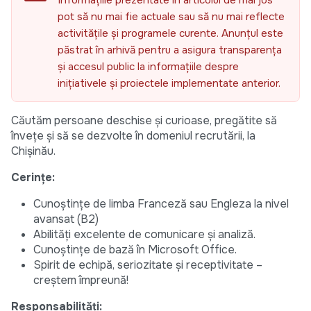
Informațiile prezentate în articolul de mai jos
pot să nu mai fie actuale sau să nu mai reflecte
activitățile și programele curente. Anunțul este
păstrat în arhivă pentru a asigura transparența
și accesul public la informațiile despre
inițiativele și proiectele implementate anterior.
Căutăm persoane deschise și curioase, pregătite să
învețe și să se dezvolte în domeniul recrutării, la
Chișinău.
Cerințe:
Cunoștințe de limba Franceză sau Engleza la nivel
avansat (B2)
Abilități excelente de comunicare și analiză.
Cunoștințe de bază în Microsoft Office.
Spirit de echipă, seriozitate și receptivitate –
creștem împreună!
Responsabilități: