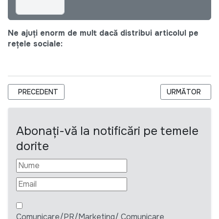
Ne ajuți enorm de mult dacă distribui articolul pe
rețele sociale:
ARTICOL PRECEDENT: VEO RECRUTEAZA UN SENIOR MANAG
ARTICOLUL URM
PRECEDENT
URMĂTOR
Abonați-vă la notificări pe temele
dorite
Comunicare/PR/Marketing/ Comunicare