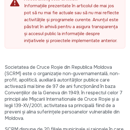
Informațiile prezentate în articolul de mai jos
pot să nu mai fie actuale sau să nu mai reflecte
activitățile și programele curente. Anunțul este
păstrat în arhivă pentru a asigura transparența
și accesul public la informațiile despre
inițiativele și proiectele implementate anterior.
Societatea de Cruce Roşie din Republica Moldova
(SCRM) este o organizație non-guvernamentală, non-
profit, apolitică, auxiliară autorităților publice care
activează mai bine de 97 de ani funcţionând în baza
Convenţiilor de la Geneva din 1949, în respectul celor 7
principii ale Mișcarii Internationale de Cruce Roșie și a
legii 139-XV/2001, activitatea sa principală fiind de a
preveni şi alina suferințele persoanelor vulnerabile din
Moldova.
SCRM dispune de 20 filiale municipale și raionale în care