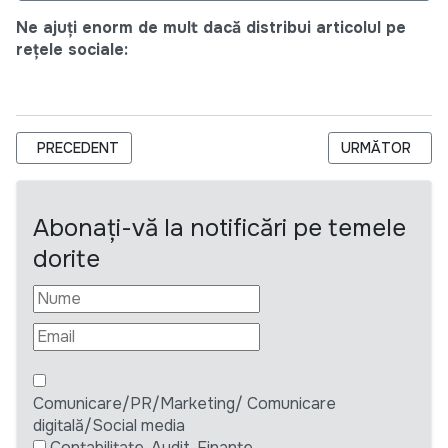
Ne ajuți enorm de mult dacă distribui articolul pe
rețele sociale:
ARTICOL PRECEDENT: NDC PARTNERSHIP IN-COUNTRY FACIL
ARTICOLUL URM
PRECEDENT
URMĂTOR
Abonați-vă la notificări pe temele
dorite
Comunicare/PR/Marketing/ Comunicare
digitală/Social media
Contabilitate, Audit, Finante