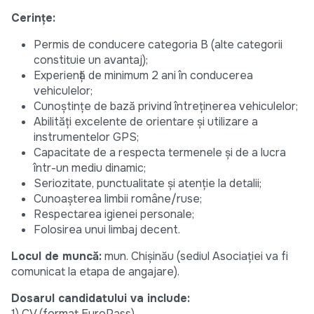
Cerințe:
Permis de conducere categoria B (alte categorii
constituie un avantaj);
Experiență de minimum 2 ani în conducerea
vehiculelor;
Cunoștințe de bază privind întreținerea vehiculelor;
Abilități excelente de orientare și utilizare a
instrumentelor GPS;
Capacitate de a respecta termenele și de a lucra
într-un mediu dinamic;
Seriozitate, punctualitate și atenție la detalii;
Cunoașterea limbii române/ruse;
Respectarea igienei personale;
Folosirea unui limbaj decent.
Locul de muncă:
mun. Chișinău (sediul Asociației va fi
comunicat la etapa de angajare).
Dosarul candidatului va include:
1) CV (format EuroPass)