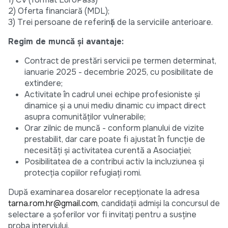
2) Oferta financiară (MDL);
3) Trei persoane de referință de la serviciile anterioare.
Regim de muncă și avantaje:
Contract de prestări servicii pe termen determinat,
ianuarie 2025 - decembrie 2025, cu posibilitate de
extindere;
Activitate în cadrul unei echipe profesioniste și
dinamice și a unui mediu dinamic cu impact direct
asupra comunităților vulnerabile;
Orar zilnic de muncă - conform planului de vizite
prestabilit, dar care poate fi ajustat în funcție de
necesități și activitatea curentă a Asociației;
Posibilitatea de a contribui activ la incluziunea și
protecția copiilor refugiați romi.
După examinarea dosarelor recepționate la adresa
tarna.rom.hr@gmail.com
, candidații admiși la concursul de
selectare a șoferilor vor fi invitați pentru a susține
proba interviului.