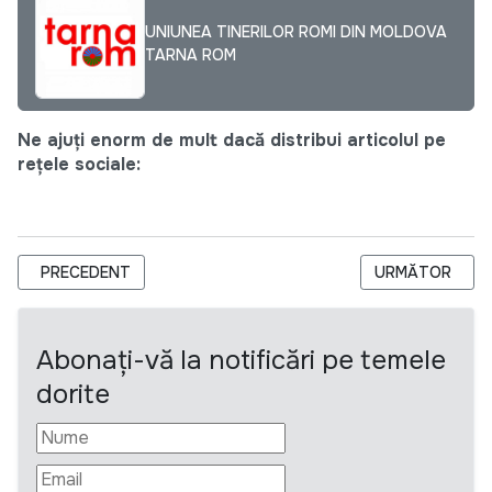
UNIUNEA TINERILOR ROMI DIN MOLDOVA
TARNA ROM
Ne ajuți enorm de mult dacă distribui articolul pe
rețele sociale:
ARTICOL PRECEDENT: PROGRAM ASSISTANT. USAID MODEL C
ARTICOLUL UR
PRECEDENT
URMĂTOR
Abonați-vă la notificări pe temele
dorite