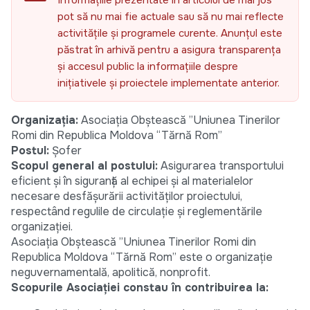
Informațiile prezentate în articolul de mai jos
pot să nu mai fie actuale sau să nu mai reflecte
activitățile și programele curente. Anunțul este
păstrat în arhivă pentru a asigura transparența
și accesul public la informațiile despre
inițiativele și proiectele implementate anterior.
Organizația:
Asociația Obștească ”Uniunea Tinerilor
Romi din Republica Moldova “Tărnă Rom”
Postul:
Șofer
Scopul general al postului:
Asigurarea transportului
eficient și în siguranță al echipei și al materialelor
necesare desfășurării activităților proiectului,
respectând regulile de circulație și reglementările
organizației.
Asociația Obștească ”Uniunea Tinerilor Romi din
Republica Moldova “Tărnă Rom” este o organizație
neguvernamentală, apolitică, nonprofit.
Scopurile Asociației constau în contribuirea la: