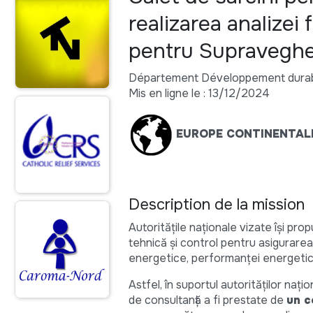
realizarea analizei
pentru Supraveghe
Département Développement durabl
Mis en ligne le : 13/12/2024
EUROPE CONTINENTAL
Description de la mission
Autoritățile naționale vizate își pr
tehnică și control pentru asigurarea în
energetice, performanței energetice 
Astfel, în suportul autorităților naț
de consultanță a fi prestate de
un c