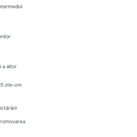
ntermediul
nilor
 a altor
25 zile-om.
otărârii
 promovarea