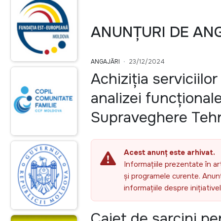
ANUNȚURI DE AN
ANGAJĂRI
23/12/2024
Achiziția serviciilo
analizei funcțional
Supraveghere Teh
Acest anunț este arhivat.
Informațiile prezentate în ar
și programele curente. Anunțu
informațiile despre inițiativ
Caiet de sarcini pe