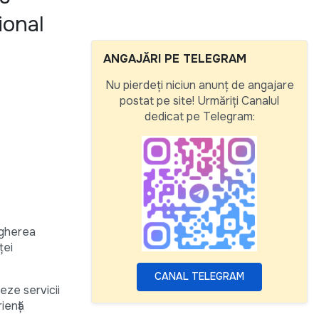
ional
ANGAJĂRI PE TELEGRAM
Nu pierdeți niciun anunț de angajare
postat pe site! Urmăriți Canalul
dedicat pe Telegram:
egherea
ței
CANAL TELEGRAM
eze servicii
iență