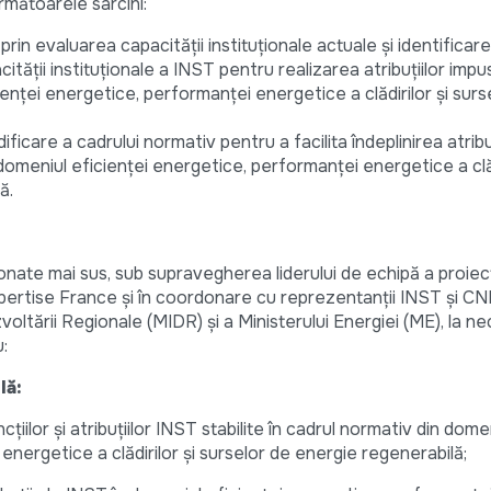
mătoarele sarcini:
prin evaluarea capacității instituționale actuale și identificar
ității instituționale a INST pentru realizarea atribuțiilor impu
ienței energetice, performanței energetice a clădirilor și surs
icare a cadrului normativ pentru a facilita îndeplinirea atribu
n domeniul eficienței energetice, performanței energetice a clăd
ă.
ționate mai sus, sub supravegherea liderului de echipă a proiec
xpertise France și în coordonare cu reprezentanții INST și C
ezvoltării Regionale (MIDR) și a Ministerului Energiei (ME), la ne
:
lă:
iilor și atribuțiilor INST stabilite în cadrul normativ din dome
energetice a clădirilor și surselor de energie regenerabilă;