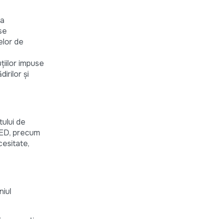
ea
se
elor de
țiilor impuse
irilor și
tului de
NED, precum
cesitate,
niul