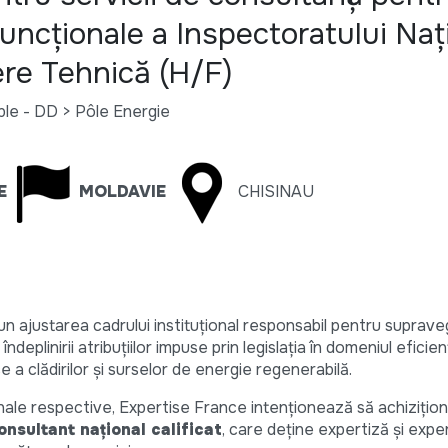
 funcționale a Inspectoratului Naț
re Tehnică (H/F)
e - DD > Pôle Energie
E
MOLDAVIE
CHISINAU
opun ajustarea cadrului instituțional responsabil pentru suprav
deplinirii atribuțiilor impuse prin legislația în domeniul eficien
a clădirilor și surselor de energie regenerabilă.
ionale respective, Expertise France intenționează să achizițion
onsultant național calificat
, care deține expertiză și exper