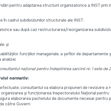
dări pentru adaptarea structurii organizatorice a INST prin i
în cadrul subdiviziunilor structurale ale INST;
orice sau după caz restructurarea/reorganizarea subdiviziu
e; și
ilităților funcțiilor manageriale, a șefilor de departamente și
 analizei.
ultantul național pentru îndeplinirea sarcinii nr. 1 este de 
rului normativ:
 efectuate, consultantul va elabora propuneri de revizuire a H
a organizarea și funcționarea Inspectoratului Național pentru
sigura elaborarea pachetului de documente necesar pentru
 de către Guvern: