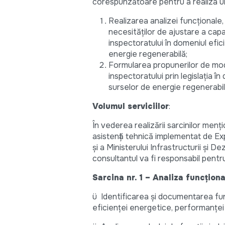
corespunzătoare pentru a realiza ur
Realizarea analizei funcționale, 
necesităților de ajustare a capac
inspectoratului în domeniul efic
energie regenerabilă;
Formularea propunerilor de modif
inspectoratului prin legislația î
surselor de energie regenerabil
Volumul serviciilor
:
În vederea realizării sarcinilor men
asistență tehnică implementat de E
și a Ministerului Infrastructurii și D
consultantul va fi responsabil pentru
Sarcina nr. 1 – Analiza funcționa
ü Identificarea și documentarea funcț
eficienței energetice, performanței 