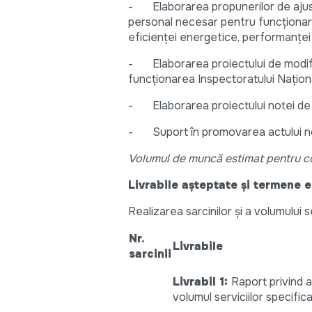
- Elaborarea propunerilor de ajustar
personal necesar pentru funcționarea 
eficienței energetice, performanței 
- Elaborarea proiectului de modific
funcționarea Inspectoratului Națio
- Elaborarea proiectului notei de
- Suport în promovarea actului nor
Volumul de muncă estimat pentru cons
Livrabile așteptate și termene e
Realizarea sarcinilor și a volumului s
Nr.
Livrabile
sarcinii
Livrabil 1:
Raport privind a
volumul serviciilor specifica