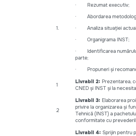
· Rezumat executiv;
· Abordarea metodologi
1.
· Analiza situației actual
· Organigrama INST;
· Identificarea numărului 
parte;
· Propuneri și recomand
Livrabil 2:
Prezentarea, co
1
CNED și INST și la necesita
Livrabil 3:
Elaborarea proi
privire la organizarea și f
2
Tehnică (INST) a pachetulu
conformitate cu prevederil
Livrabil 4:
Sprijin pentru