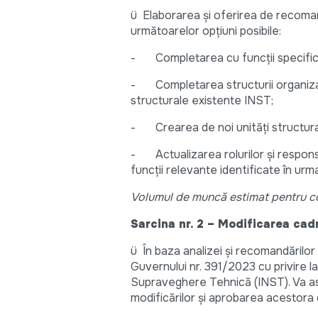
ü Elaborarea și oferirea de recoman
următoarelor opțiuni posibile:
- Completarea cu funcții specifice 
- Completarea structurii organizat
structurale existente INST;
- Crearea de noi unități structural
- Actualizarea rolurilor și responsab
funcții relevante identificate în urma
Volumul de muncă estimat pentru cons
Sarcina nr. 2 – Modificarea cad
ü În baza analizei și recomandărilor
Guvernului nr. 391/2023 cu privire l
Supraveghere Tehnică (INST). Va a
modificărilor și aprobarea acestora