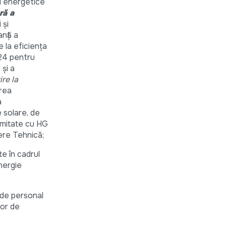
ei energetice
ră a
 și
anță a
e la eficiența
024 pentru
şi a
re la
rea
a
 solare, de
rmitate cu HG
ere Tehnică;
te în cadrul
nergie
 de personal
lor de