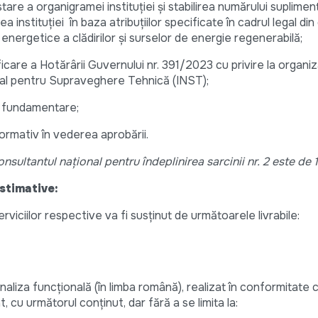
e a organigramei instituției și stabilirea numărului suplimen
instituției în baza atribuțiilor specificate în cadrul legal di
energetice a clădirilor și surselor de energie regenerabilă;
are a Hotărârii Guvernului nr. 391/2023 cu privire la organiz
nal pentru Supraveghere Tehnică (INST);
 fundamentare;
mativ în vederea aprobării.
ultantul național pentru îndeplinirea sarcinii nr. 2 este de 
stimative:
erviciilor respective va fi susținut de următoarele livrabile:
naliza funcțională (în limba română), realizat în conformitate 
t, cu următorul conținut, dar fără a se limita la: