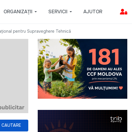
ORGANIZAȚII
SERVICII
AJUTOR
i Național pentru Supraveghere Tehnică
CAUTARE