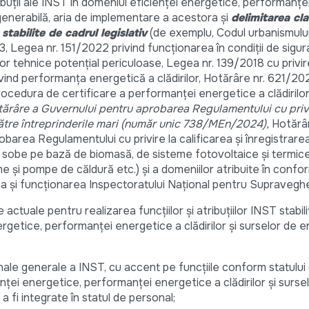
tribuții ale INST în domeniul eficienței energetice, performanț
egenerabilă, aria de implementare a acestora și
delimitarea cla
e stabilite de cadrul legislativ
(de exemplu, Codul urbanismului
, Legea nr. 151/2022 privind funcționarea în condiții de sigur
iilor tehnice potențial periculoase, Legea nr. 139/2018 cu privir
ind performanța energetică a clădirilor, Hotărâre nr. 621/2
ocedura de certificare a performanței energetice a clădirilor 
tărâre a Guvernului pentru aprobarea Regulamentului cu privi
către întreprinderile mari (număr unic 738/MEn/2024),
Hotărâ
barea Regulamentului cu privire la calificarea și înregistrare
u sobe pe bază de biomasă, de sisteme fotovoltaice și termice
 și pompe de căldură etc.) și a domeniilor atribuite în confo
rea și funcționarea Inspectoratului Național pentru Supravegh
 actuale pentru realizarea funcțiilor și atribuțiilor INST stabili
rgetice, performanței energetice a clădirilor și surselor de e
nale generale a INST, cu accent pe funcțiile conform statului
ienței energetice, performanței energetice a clădirilor și surse
 fi integrate în statul de personal;