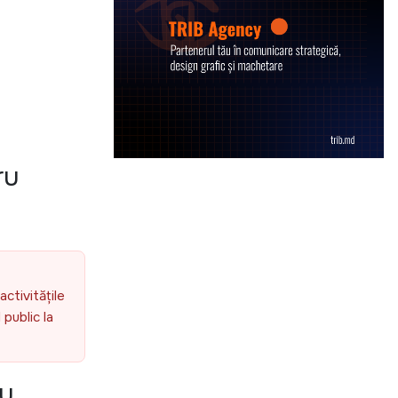
ru
activitățile
public la
ru