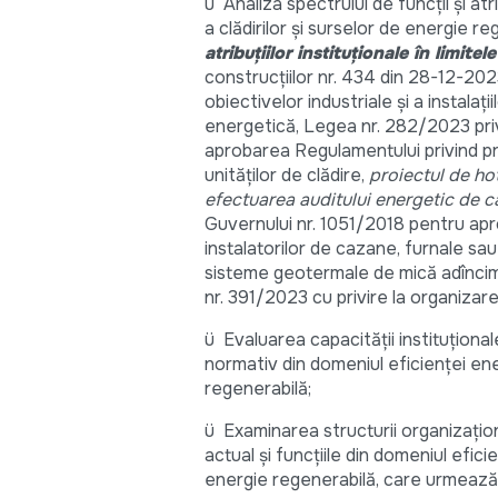
ü Analiza spectrului de funcții și a
a clădirilor și surselor de energie r
atribuțiilor instituționale în limitel
construcțiilor nr. 434 din 28-12-2023
obiectivelor industriale și a instalaț
energetică, Legea nr. 282/2023 priv
aprobarea Regulamentului privind pr
unităților de clădire,
proiectul de ho
efectuarea auditului energetic de 
Guvernului nr. 1051/2018 pentru apro
instalatorilor de cazane, furnale sa
sisteme geotermale de mică adîncime
nr. 391/2023 cu privire la organiza
ü Evaluarea capacității instituționale
normativ din domeniul eficienței ene
regenerabilă;
ü Examinarea structurii organizațio
actual și funcțiile din domeniul efic
energie regenerabilă, care urmează a