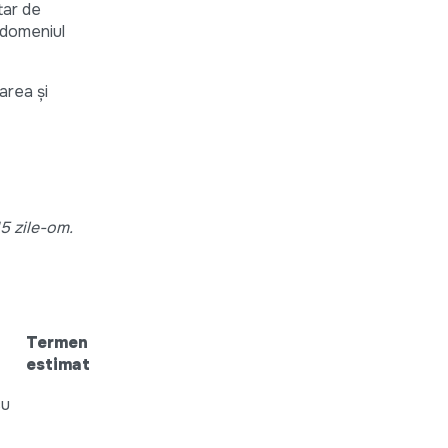
tar de
n domeniul
area și
15 zile-om.
Termen
estimat
cu