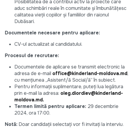
Posibilitatea de a contribui activ la proiecte care
aduc schimbări reale în comunitate și îmbunătățesc
calitatea vieții copiilor și familiilor din raionul
Dubăsari.
Documentele necesare pentru aplicare:
CV-ul actualizat al candidatului.
Procesul de recrutare:
Documentele de aplicare se transmit electronic la
adresa de e-mail
office@kinderland-moldova.md
,
cu mențiunea „Asistent/ă Social/ă” în subiect.
Pentru informații suplimentare, puteți lua legătura
prin e-mail la adresa:
oleg.diordiev@kinderland-
moldova.md.
Termen limită pentru aplicare:
29 decembrie
2024, ora 17:00.
Notă:
Doar candidații selectați vor fi invitați la interviu.