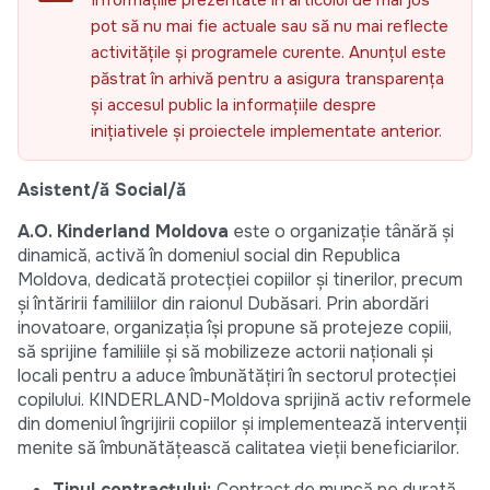
Informațiile prezentate în articolul de mai jos
pot să nu mai fie actuale sau să nu mai reflecte
activitățile și programele curente. Anunțul este
păstrat în arhivă pentru a asigura transparența
și accesul public la informațiile despre
inițiativele și proiectele implementate anterior.
Asistent/ă Social/ă
A.O. Kinderland Moldova
este o organizație tânără și
dinamică, activă în domeniul social din Republica
Moldova, dedicată protecției copiilor și tinerilor, precum
și întăririi familiilor din raionul Dubăsari. Prin abordări
inovatoare, organizația își propune să protejeze copiii,
să sprijine familiile și să mobilizeze actorii naționali și
locali pentru a aduce îmbunătățiri în sectorul protecției
copilului. KINDERLAND-Moldova sprijină activ reformele
din domeniul îngrijirii copiilor și implementează intervenții
menite să îmbunătățească calitatea vieții beneficiarilor.
Tipul contractului:
Contract de muncă pe durată