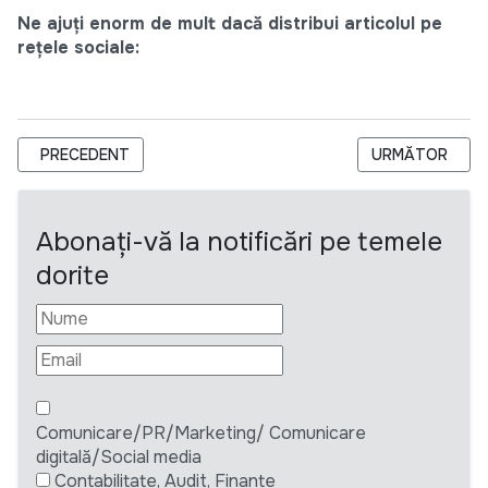
Ne ajuți enorm de mult dacă distribui articolul pe
rețele sociale:
ARTICOL PRECEDENT: UNFPA PROGRAMME FINANCE ASSOCIATE
ARTICOLUL URM
PRECEDENT
URMĂTOR
Abonați-vă la notificări pe temele
dorite
Comunicare/PR/Marketing/ Comunicare
digitală/Social media
Contabilitate, Audit, Finante