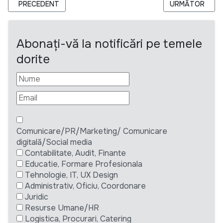
ARTICOL PRECEDENT: UNFPA PROGRAMME FINANCE ASSOCIATE
ARTICOLUL UR
PRECEDENT
URMĂTOR
Abonați-vă la notificări pe temele
dorite
Comunicare/PR/Marketing/ Comunicare
digitală/Social media
Contabilitate, Audit, Finante
Educatie, Formare Profesionala
Tehnologie, IT, UX Design
Administrativ, Oficiu, Coordonare
Juridic
Resurse Umane/HR
Logistica, Procurari, Catering