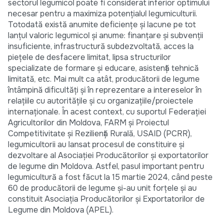
sectorul legumicol poate fi considerat inferior optimului
necesar pentru a maximiza potențialul legumiculturii.
Totodată există anumite deficiențe și lacune pe tot
lanțul valoric legumicol și anume: finanțare și subvenții
insuficiente, infrastructură subdezvoltată, acces la
piețele de desfacere limitat, lipsa structurilor
specializate de formare și educare, asistență tehnică
limitată, etc. Mai mult ca atât, producătorii de legume
întâmpină dificultăți și în reprezentare a intereselor în
relațiile cu autoritățile și cu organizațiile/proiectele
internaționale. În acest context, cu suportul Federației
Agricultorilor din Moldova, FARM și Proiectul
Competitivitate și Reziliență Rurală, USAID (PCRR),
legumicultorii au lansat procesul de constituire și
dezvoltare al Asociației Producătorilor și exportatorilor
de legume din Moldova. Astfel, pasul important pentru
legumicultură a fost făcut la 15 martie 2024, când peste
60 de producătorii de legume și-au unit forțele și au
constituit Asociația Producătorilor și Exportatorilor de
Legume din Moldova (APEL).