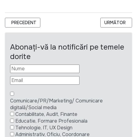
ARTICOL PRECEDENT: WEWORLD MOLDOVA ANGAJEAZĂ EDU
ARTICOLUL URM
PRECEDENT
URMĂTOR
Abonați-vă la notificări pe temele
dorite
Comunicare/PR/Marketing/ Comunicare
digitală/Social media
Contabilitate, Audit, Finante
Educatie, Formare Profesionala
Tehnologie, IT, UX Design
Administrativ, Oficiu, Coordonare