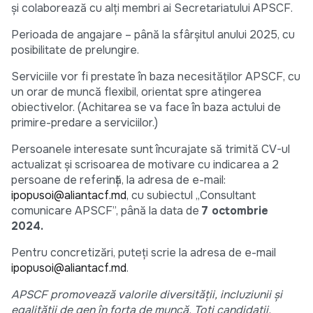
și colaborează cu alți membri ai Secretariatului APSCF.
Perioada de angajare – până la sfârșitul anului 2025, cu
posibilitate de prelungire.
Serviciile vor fi prestate în baza necesităților APSCF, cu
un orar de muncă flexibil, orientat spre atingerea
obiectivelor. (Achitarea se va face în baza actului de
primire-predare a serviciilor.)
Persoanele interesate sunt încurajate să trimită CV-ul
actualizat și scrisoarea de motivare cu indicarea a 2
persoane de referință, la adresa de e-mail:
ipopusoi@aliantacf.md
, cu subiectul „Consultant
comunicare APSCF”, până la data de
7 octombrie
2024.
Pentru concretizări, puteți scrie la adresa de e-mail
ipopusoi@aliantacf.md
.
APSCF promovează valorile diversității, incluziunii și
egalității de gen în forța de muncă. Toți candidații,