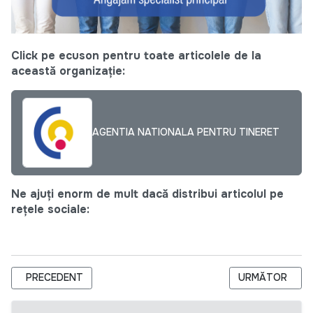
Click pe ecuson pentru toate articolele de la
această organizație:
AGENTIA NATIONALA PENTRU TINERET
Ne ajuți enorm de mult dacă distribui articolul pe
rețele sociale:
ARTICOL PRECEDENT: CIVIL SOCIETY AND NON-GOVERNMEN
ARTICOLUL URM
PRECEDENT
URMĂTOR