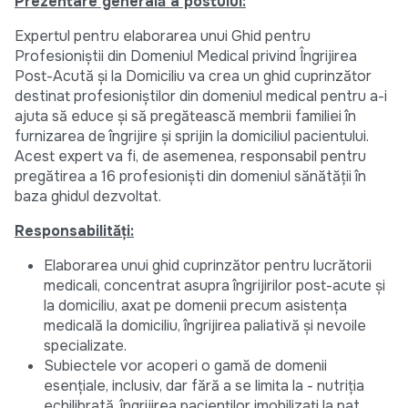
Prezentare generală a postului:
Expertul pentru elaborarea unui Ghid pentru
Profesioniștii din Domeniul Medical privind Îngrijirea
Post-Acută și la Domiciliu va crea un ghid cuprinzător
destinat profesioniștilor din domeniul medical pentru a-i
ajuta să educe și să pregătească membrii familiei în
furnizarea de îngrijire și sprijin la domiciliul pacientului.
Acest expert va fi, de asemenea, responsabil pentru
pregătirea a 16 profesioniști din domeniul sănătății în
baza ghidul dezvoltat.
Responsabilități:
Elaborarea unui ghid cuprinzător pentru lucrătorii
medicali, concentrat asupra îngrijirilor post-acute și
la domiciliu, axat pe domenii precum asistența
medicală la domiciliu, îngrijirea paliativă și nevoile
specializate.
Subiectele vor acoperi o gamă de domenii
esențiale, inclusiv, dar fără a se limita la - nutriția
echilibrată, îngrijirea pacienților imobilizați la pat,