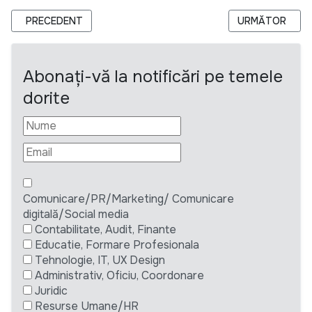
ARTICOL PRECEDENT: CRS MOLDOVA ANUNȚĂ VACANTĂ PO
ARTICOLUL UR
PRECEDENT
URMĂTOR
Abonați-vă la notificări pe temele
dorite
Comunicare/PR/Marketing/ Comunicare
digitală/Social media
Contabilitate, Audit, Finante
Educatie, Formare Profesionala
Tehnologie, IT, UX Design
Administrativ, Oficiu, Coordonare
Juridic
Resurse Umane/HR