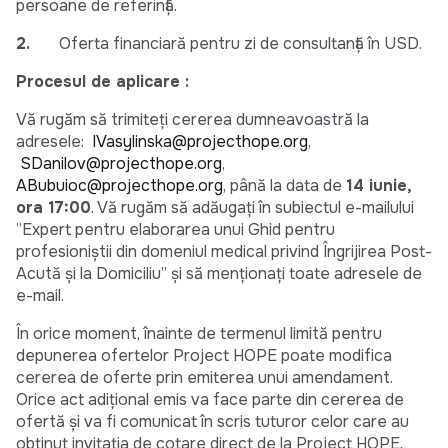
persoane de referință.
2.
Oferta financiară pentru zi de consultanță în USD.
Procesul de aplicare :
Vă rugăm să trimiteți cererea dumneavoastră la
adresele:
IVasylinska@projecthope.org
,
SDanilov@projecthope.org
,
ABubuioc@projecthope.org
, până la data de
14 iunie,
ora 17:00
. Vă rugăm să adăugați în subiectul e-mailului
”Expert pentru elaborarea unui Ghid pentru
profesioniștii din domeniul medical privind Îngrijirea Post-
Acută și la Domiciliu” și să menționați toate adresele de
e-mail.
În orice moment, înainte de termenul limită pentru
depunerea ofertelor Project HOPE poate modifica
cererea de oferte prin emiterea unui amendament.
Orice act adițional emis va face parte din cererea de
ofertă și va fi comunicat în scris tuturor celor care au
obținut invitația de cotare direct de la Project HOPE.