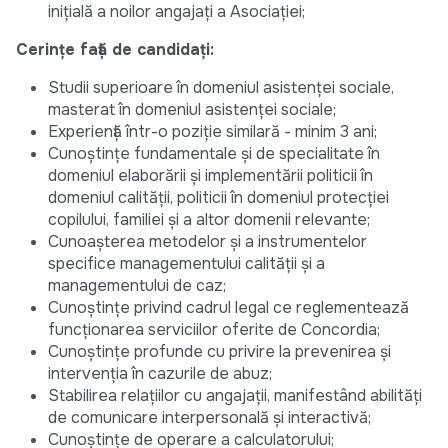
inițială a noilor angajați a Asociației;
Cerințe față de candidați:
Studii superioare în domeniul asistenței sociale,
masterat în domeniul asistenței sociale;
Experiență într-o poziție similară - minim 3 ani;
Cunoștințe fundamentale și de specialitate în
domeniul elaborării și implementării politicii în
domeniul calității, politicii în domeniul protecției
copilului, familiei și a altor domenii relevante;
Cunoașterea metodelor și a instrumentelor
specifice managementului calității și a
managementului de caz;
Cunoștințe privind cadrul legal ce reglementează
funcționarea serviciilor oferite de Concordia;
Cunoștințe profunde cu privire la prevenirea și
intervenția în cazurile de abuz;
Stabilirea relațiilor cu angajații, manifestând abilități
de comunicare interpersonală și interactivă;
Cunoștințe de operare a calculatorului;