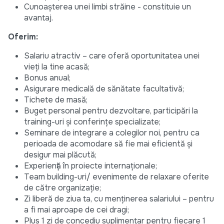
Cunoașterea unei limbi străine - constituie un
avantaj.
Oferim:
Salariu atractiv – care oferă oportunitatea unei
vieți la tine acasă;
Bonus anual;
Asigurare medicală de sănătate facultativă;
Tichete de masă;
Buget personal pentru dezvoltare, participări la
training-uri și conferințe specializate;
Seminare de integrare a colegilor noi, pentru ca
perioada de acomodare să fie mai eficientă și
desigur mai plăcută;
Experiență în proiecte internaționale;
Team building-uri/ evenimente de relaxare oferite
de către organizație;
Zi liberă de ziua ta, cu menținerea salariului – pentru
a fi mai aproape de cei dragi;
Plus 1 zi de concediu suplimentar pentru fiecare 1