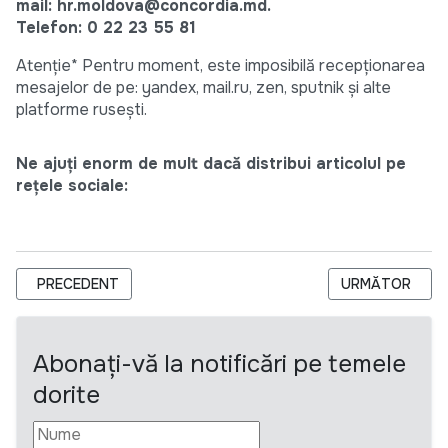
mail: hr.moldova@concordia.md.
Telefon: 0 22 23 55 81
Atenție* Pentru moment, este imposibilă recepționarea
mesajelor de pe: yandex, mail.ru, zen, sputnik și alte
platforme rusești.
Ne ajuți enorm de mult dacă distribui articolul pe
rețele sociale:
ARTICOL PRECEDENT: THE U.S. EMBASSY IN CHISINAU IS HIR
ARTICOLUL UR
PRECEDENT
URMĂTOR
Abonați-vă la notificări pe temele
dorite