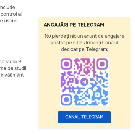
include
 control al
 riscuri,
ANGAJĂRI PE TELEGRAM
Nu pierdeți niciun anunț de angajare
postat pe site! Urmăriți Canalul
dedicat pe Telegram:
e studii 8
me de studii
e învățământ
CANAL TELEGRAM