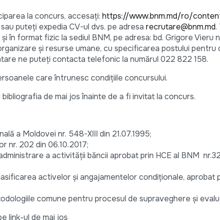
ciparea la concurs, accesaţi:
https://www.bnm.md/ro/content
e sau puteţi expedia CV-ul dvs. pe adresa
recrutare@bnm.md
.
și în format fizic la sediul BNM, pe adresa: bd. Grigore Vieru nr
rganizare şi resurse umane, cu specificarea postului pentru c
ntare ne puteți contacta telefonic la numărul 022 822 158.
ersoanele care întrunesc condiţiile concursului.
bliografia de mai jos înainte de a fi invitat la concurs.
ală a Moldovei nr. 548-XIII din 21.07.1995;
or nr. 202 din 06.10.2017;
dministrare a activității băncii aprobat prin HCE al BNM nr.3
ificarea activelor și angajamentelor condiționale, aprobat p
metodologiile comune pentru procesul de supraveghere și eval
 link-ul de mai jos