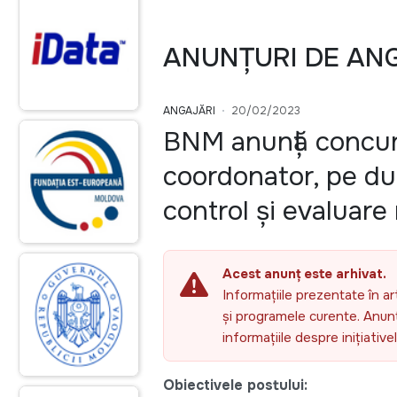
ANUNȚURI DE AN
ANGAJĂRI
20/02/2023
BNM anunță concur
coordonator, pe du
control și evaluare 
Acest anunț este arhivat.
Informațiile prezentate în ar
și programele curente. Anunțu
informațiile despre inițiativ
Obiectivele postului: