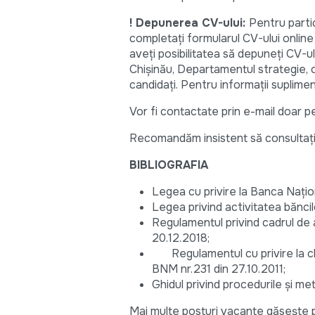
! Depunerea CV-ului:
Pentru parti
completaţi formularul CV-ului onlin
aveți posibilitatea să depuneți CV-ul 
Chişinău, Departamentul strategie, o
candidaţi. Pentru informații suplime
Vor fi contactate prin e-mail doar p
Recomandăm insistent să consultaţi bi
BIBLIOGRAFIA
Legea cu privire la Banca Națion
Legea privind activitatea băncil
Regulamentul privind cadrul de a
20.12.2018;
Regulamentul cu privire la clas
BNM nr.231 din 27.10.2011;
Ghidul privind procedurile și 
Mai multe posturi vacante găsește pe