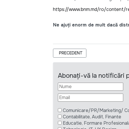
https://www.bnm.md/ro/content/r
Ne ajuți enorm de mult dacă distri
ARTICOL PRECEDENT: BNM ANUNȚĂ 
PRECEDENT
Abonați-vă la notificări
Comunicare/PR/Marketing/ Com
Contabilitate, Audit, Finante
Educatie, Formare Profesional