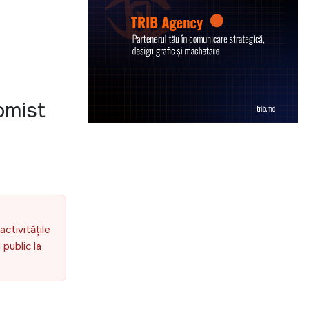
omist
e
activitățile
public la