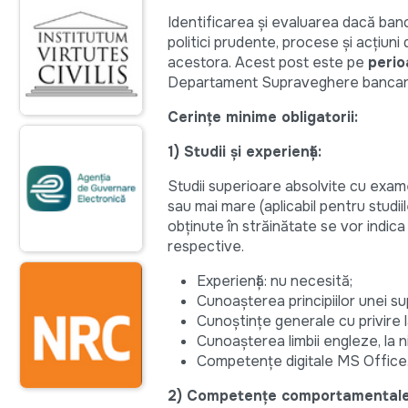
Identificarea și evaluarea dacă banc
politici prudente, procese și acțiuni
acestora. Acest post este pe
perio
Departament Supraveghere bancar
Cerințe minime obligatorii:
1) Studii și experiență:
Studii superioare absolvite cu exame
sau mai mare (aplicabil pentru studi
obținute în străinătate se vor indica c
respective.
Experiență: nu necesită;
Cunoașterea principiilor unei s
Cunoștințe generale cu privire l
Cunoașterea limbii engleze, la niv
Competențe digitale MS Office
2) Competențe comportamentale