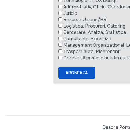
Tehnologie, IT, UX Design
Administrativ, Oficiu, Coordona
Juridic
Resurse Umane/HR
Logistica, Procurari, Catering
Cercetare, Analiza, Statistica
Contultanta, Expertiza
Management Organizational, L
Trasport Auto, Mentenanță
Doresc să primesc buletin cu to
ABONEAZA
Despre Port