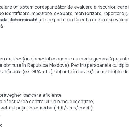
a are un sistem corespunzător de evaluare a riscurilor, care 
 de identificare, măsurare, evaluare, monitorizare, raportare și
ada determinată
și face parte din Directia control si evaluare
ă.
n de licență în domeniul economic cu media generală pe anii d
ile obținute în Republica Moldova); Pentru persoanele cu diplo
alificările (ex. GPA, etc.), obținute în țara și/sau instituțiile d
upravegheri bancare eficiente;
a efectuarea controlului la băncile licențiate;
el, cel puțin, intermediar (citit/scris/vorbit);
.
: