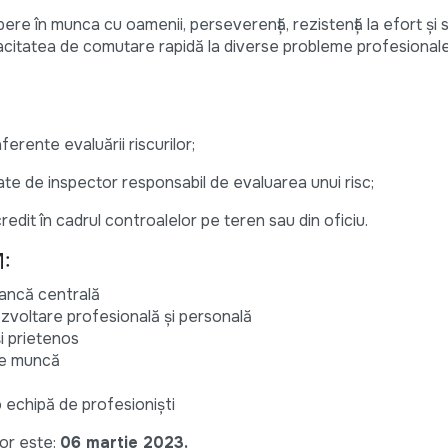
ere în munca cu oamenii, perseverență, rezistență la efort și s
capacitatea de comutare rapidă la diverse probleme profesional
ferente evaluării riscurilor;
itate de inspector responsabil de evaluarea unui risc;
credit în cadrul controalelor pe teren sau din oficiu.
M:
bancă centrală
voltare profesională și personală
 prietenos
de muncă
chipă de profesioniști
or este:
06 martie 2023.