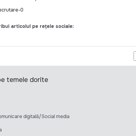
ecrutare-0
bui articolul pe rețele sociale:
CONCURS PENTRU POSTUL VACANT DE ECONOMIST COORDONATOR 
 pe temele dorite
unicare digitală/Social media
a