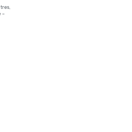
tres,
e –