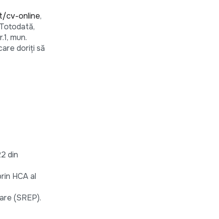
/cv-online
,
 Totodată,
.1, mun.
are doriţi să
22 din
rin HCA al
uare (SREP).