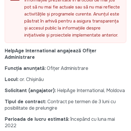
Informațiile prezentate în articolul de mai jos
pot să nu mai fie actuale sau să nu mai reflecte
activitățile și programele curente. Anunțul este
păstrat în arhivă pentru a asigura transparența
și accesul public la informațiile despre
inițiativele și proiectele implementate anterior.
HelpAge International angajează Ofițer
Administrare
Funcția anunțată:
Ofițer Administrare
Locul:
or. Chișinău
Solicitant (angajator):
HelpAge International, Moldova
Tipul de contract:
Contract pe termen de 3 luni cu
posibilitate de prelungire
Perioada de lucru estimată:
începând cu luna mai
2022