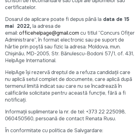
scrisori de recomandare sau copii ale diplomelor sau
certificatelor.
Dosarul de aplicare poate fi depus până la
data de 15
mai 2022,
la adresa de
email:
officehelpage@gmail.com
cu titlul ”Concurs Ofițer
Administrare”, în format electronic sau pe suport de
hârtie prin poștă sau fizic la adresa: Moldova, mun.
Chișinău, MD-2005, Str. Bănulescu-Bodoni 57/1, of. 431,
HelpAge International.
HelpAge își rezervă dreptul de a refuza candidații care
nu aplică setul complet de documente, care aplică după
termenul limită indicat sau care nu se încadrează în
calificările solicitate pentru această funcție, fără a fi
notificați.
Informații suplimentare la nr. de tel: +373 22 225098,
060450560, persoană de contact Renata Rusu.
În conformitate cu politica de Salvgardare: