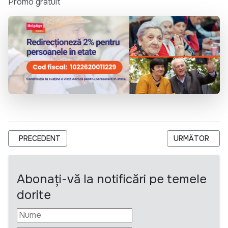
Promo gratuit
ARTICOL PRECEDENT: HELPAGE INTERNATIONAL ANGAJEAZĂ 
ARTICOLUL URM
PRECEDENT
URMĂTOR
Abonați-vă la notificări pe temele
dorite