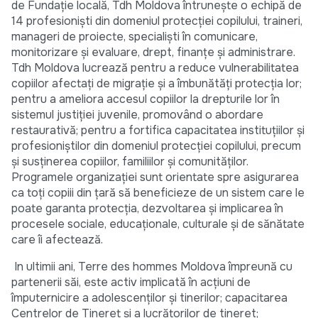
de Fundație locală, Tdh Moldova întrunește o echipă de
14 profesioniști din domeniul protecției copilului, traineri,
manageri de proiecte, specialiști în comunicare,
monitorizare și evaluare, drept, finanțe și administrare.
Tdh Moldova lucrează pentru a reduce vulnerabilitatea
copiilor afectați de migrație și a îmbunătăți protecția lor;
pentru a ameliora accesul copiilor la drepturile lor în
sistemul justiției juvenile, promovând o abordare
restaurativă; pentru a fortifica capacitatea instituțiilor și
profesioniștilor din domeniul protecției copilului, precum
și susținerea copiilor, familiilor și comunităților.
Programele organizației sunt orientate spre asigurarea
ca toți copiii din țară să beneficieze de un sistem care le
poate garanta protecția, dezvoltarea și implicarea în
procesele sociale, educaționale, culturale și de sănătate
care îi afectează.
In ultimii ani, Terre des hommes Moldova împreună cu
partenerii săi, este activ implicată în acțiuni de
împuternicire a adolescenților și tinerilor; capacitarea
Centrelor de Tineret și a lucrătorilor de tineret;