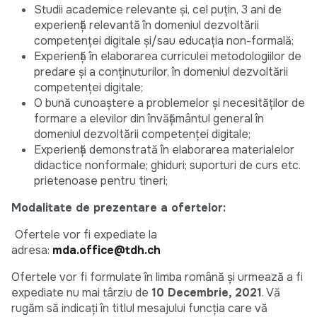
Studii academice relevante și, cel puțin, 3 ani de
experiență relevantă în domeniul dezvoltării
competenței digitale și/sau educația non-formală;
Experiență în elaborarea curriculei metodologiilor de
predare și a conținuturilor, în domeniul dezvoltării
competenței digitale;
O bună cunoaștere a problemelor și necesităților de
formare a elevilor din învățământul general în
domeniul dezvoltării competenței digitale;
Experiență demonstrată în elaborarea materialelor
didactice nonformale; ghiduri; suporturi de curs etc.
prietenoase pentru tineri;
Modalitate de prezentare a ofertelor:
Ofertele vor fi expediate la
adresa:
mda.office@tdh.ch
Ofertele vor fi formulate în limba română și urmează a fi
expediate nu mai târziu de
10 Decembrie, 2021
. Vă
rugăm să indicați în titlul mesajului funcția care vă