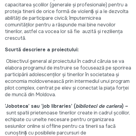
capacitarea școlilor (generale și profesionale) pentru a
proteja tinerii de orice formă de violență și a le dezvolta
abilități de participare civică; împuternicirea
comunităților pentru a răspunde mai bine nevoilor
tinerilor, astfel ca vocea lor să fie auzită și reziliența
crescută.
Scurtă descriere a proiectului:
Obiectivul general al proiectului în cadrul căruia se va
elabora programul de instruire se focusează pe sporirea
participării adolescenților și tinerilor în societatea și
economia moldovenească prin intermediul unui program
pilot complex, centrat pe elev și conectat la piața forței
de muncă din Moldova.
‘Joboteca’ sau ‘job libraries’ (
biblioteci de cariera
) –
sunt spatii prietenoase tinerilor create in cadrul școlilor,
echipate cu unelte necesare pentru organizarea
sesiunilor online si offline pentru ca tinerii sa facă
cunoștință cu posibilele parcursuri de