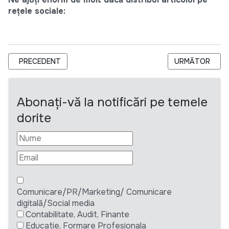
rețele sociale:
ARTICOL PRECEDENT: SAFEGUARD GLOBAL IS HIRING A CU
ARTICOLUL UR
PRECEDENT
URMĂTOR
Abonați-vă la notificări pe temele
dorite
Comunicare/PR/Marketing/ Comunicare
digitală/Social media
Contabilitate, Audit, Finante
Educatie, Formare Profesionala