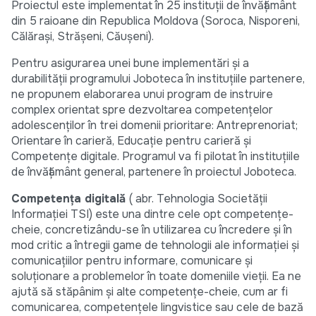
Proiectul este implementat în 25 instituții de învățământ
din 5 raioane din Republica Moldova (Soroca, Nisporeni,
Călărași, Strășeni, Căușeni).
Pentru asigurarea unei bune implementări și a
durabilității programului Joboteca în instituțiile partenere,
ne propunem elaborarea unui program de instruire
complex orientat spre dezvoltarea competențelor
adolescenților în trei domenii prioritare: Antreprenoriat;
Orientare în carieră, Educație pentru carieră și
Competențe digitale. Programul va fi pilotat în instituțiile
de învățământ general, partenere în proiectul Joboteca.
Competența digitală
( abr. Tehnologia Societății
Informației TSI) este una dintre cele opt competențe-
cheie, concretizându-se în utilizarea cu încredere și în
mod critic a întregii game de tehnologii ale informației și
comunicațiilor pentru informare, comunicare și
soluționare a problemelor în toate domeniile vieții. Ea ne
ajută să stăpânim şi alte competenţe-cheie, cum ar fi
comunicarea, competenţele lingvistice sau cele de bază