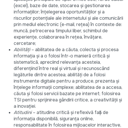
(excel), baze de date, stocarea şi gestionarea
informaţiilor; înţelegerea oportunităţilor şi a
riscurilor potenţiale ale internetului şi ale comunicării
prin mediul electronic (e-mail, reţea) în contexte de:
muncă, petrecerea timpului liber, schimbul de
experienţe, colaborarea în reţea, învăţare,
cercetare;
Abilități
– abilitatea de a căuta, colecta şi procesa
informaţia şi a o folosi într-o manieră critică şi
sistematică, apreciind relevanţa acesteia,
diferențiind între real şi virtual şi recunoscând
legăturile dintre acestea; abilităţi de a folosi
instrumente digitale pentru a produce, prezenta şi
înţelege informaţii complexe; abilitatea de a accesa,
căuta şi folosi servicii bazate pe internet; folosirea
TSI pentru sprijinirea gândirii critice, a creativităţii şi
a inovaţiei.
Atitudini
– atitudine critică şi reflexivă faţă de
informaţia disponibilă, siguranța online,
responsabilitate în folosirea mijloacelor interactive,