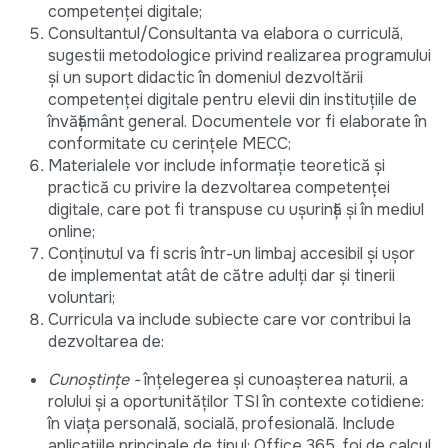
competenței digitale;
Consultantul/Consultanta va elabora o curriculă,
sugestii metodologice privind realizarea programului
și un suport didactic în domeniul dezvoltării
competenței digitale pentru elevii din instituțiile de
învățământ general. Documentele vor fi elaborate în
conformitate cu cerințele MECC;
Materialele vor include informație teoretică și
practică cu privire la dezvoltarea competenței
digitale, care pot fi transpuse cu ușurință și în mediul
online;
Conținutul va fi scris într-un limbaj accesibil și ușor
de implementat atât de către adulți dar și tinerii
voluntari;
Curricula va include subiecte care vor contribui la
dezvoltarea de:
Cunoștințe -
înţelegerea şi cunoaşterea naturii, a
rolului şi a oportunităţilor TSI în contexte cotidiene:
în viaţa personală, socială, profesională. Include
aplicaţiile principale de tipul: Office 365, foi de calcul