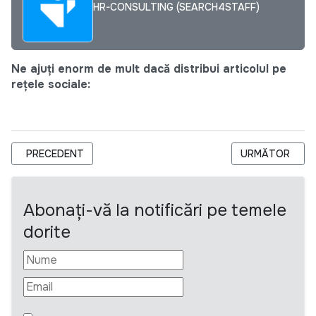
HR-CONSULTING (SEARCH4STAFF)
Ne ajuți enorm de mult dacă distribui articolul pe
rețele sociale:
ARTICOL PRECEDENT: DIGITAL MARKETING SPECIALIST
ARTICOLUL UR
PRECEDENT
URMĂTOR
Abonați-vă la notificări pe temele
dorite