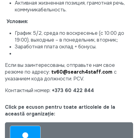
Активная жизненная позиция, грамотная речь,
коммуникабельность.
Условия:
График 5/2, среда по воскресенье (с 10:00 до
19:00), выходные – в понедельник, вторник;;
Заработная плата оклад + бонусы.
Если вы заинтересованы, отправьте нам свое
резюме по адресу:
tv60@search4staff.com
с
указанием кода должности: PCV.
Контактный номер:
+373 60 422 844
Click pe ecuson pentru toate articolele de la
această organizație: