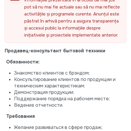
Informațiile prezentate în articolul de mai jos
pot să nu mai fie actuale sau să nu mai reflecte
activitățile și programele curente. Anunțul este
păstrat în arhivă pentru a asigura transparența
și accesul public la informațiile despre
inițiativele și proiectele implementate anterior.
Продавец-консультант бытовой техники
Обязанности:
Знакомство клиентов с брэндом;
Консультирование клиентов по продукции и
техническим характеристикам;
Демонстрация продукции;
Поддержание порядка на рабочем месте;
Ведение отчетности.
Требования
Желание развиваться в сфере продаж;