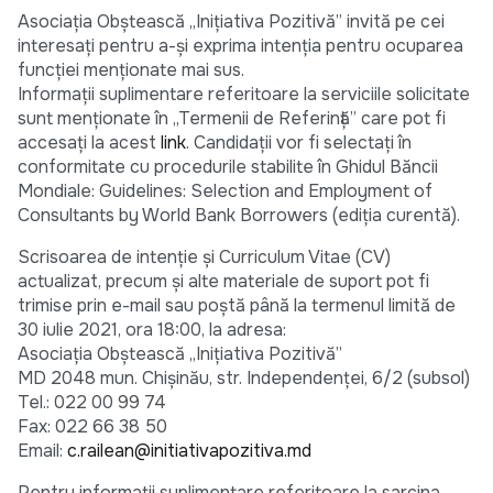
Asociația Obștească „Inițiativa Pozitivă” invită pe cei
interesați pentru a-și exprima intenția pentru ocuparea
funcției menționate mai sus.
Informații suplimentare referitoare la serviciile solicitate
sunt menționate în „Termenii de Referință” care pot fi
accesați la acest
link
. Candidații vor fi selectați în
conformitate cu procedurile stabilite în Ghidul Băncii
Mondiale: Guidelines: Selection and Employment of
Consultants by World Bank Borrowers (ediția curentă).
Scrisoarea de intenție și Curriculum Vitae (CV)
actualizat, precum și alte materiale de suport pot fi
trimise prin e-mail sau poștă până la termenul limită de
30 iulie 2021, ora 18:00, la adresa:
Asociația Obștească „Inițiativa Pozitivă”
MD 2048 mun. Chișinău, str. Independenței, 6/2 (subsol)
Tel.: 022 00 99 74
Fax: 022 66 38 50
Email:
c.railean@initiativapozitiva.md
Pentru informații suplimentare referitoare la sarcina