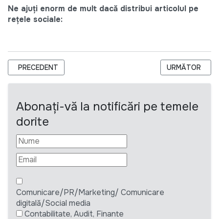
Ne ajuți enorm de mult dacă distribui articolul pe
rețele sociale:
ARTICOL PRECEDENT: AGENȚIA DE INVESTIȚII ANUNȚĂ CONCU
ARTICOLUL UR
PRECEDENT
URMĂTOR
Abonați-vă la notificări pe temele
dorite
Comunicare/PR/Marketing/ Comunicare
digitală/Social media
Contabilitate, Audit, Finante