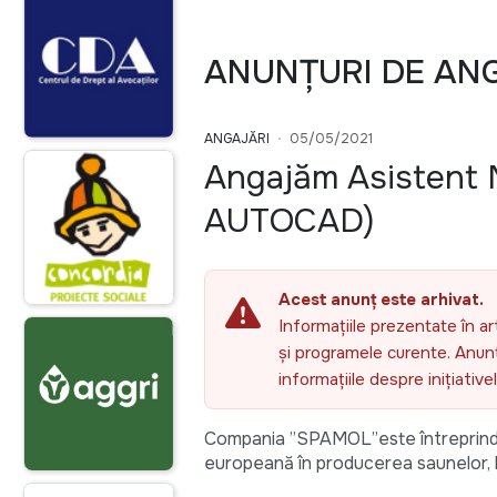
ANUNȚURI DE AN
ANGAJĂRI
05/05/2021
Angajăm Asistent 
AUTOCAD)
Acest anunț este arhivat.
Informațiile prezentate în ar
și programele curente. Anunțu
informațiile despre inițiativ
Compania ”SPAMOL”este întreprindere
europeană în producerea saunelor, bă