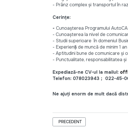
- Prânz complex și transportul în raz
Cerinţe:
-
Cunoașterea Programului AutoC
- Cunoaşterea la nivel de comunicar
- Studii superioare în domeniul Bus
- Experienţă de muncă de minim 1 an
- Aptitudini bune de comunicare şi 
- Punctualitate, responsabilitatea și s
Expediază-ne CV-ul la mailul:
off
Telefon: 078023943 ; 022-45-0
Ne ajuți enorm de mult dacă distri
ARTICOL PRECEDENT: ZIARUL DE G
PRECEDENT