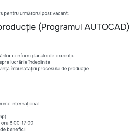
 pentru următorul post vacant:
producție (Programul AUTOCAD)
rărilor conform planului de execuție
pre lucrările îndeplinite
vința îmbunătățirii procesului de producție
nume internațional
imp)
la ora 8:00-17:00
 de beneficii