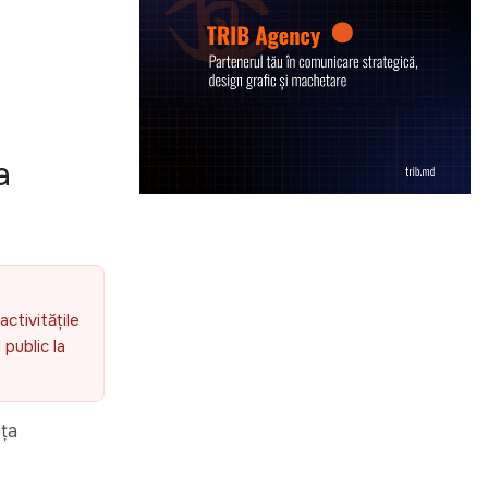
a
activitățile
public la
ața