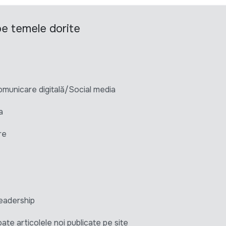
 pe temele dorite
unicare digitală/Social media
a
re
eadership
ate articolele noi publicate pe site