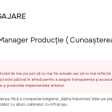
GAJARE
Manager Producție ( Cunoaștere
ticolul de mai jos pot să nu mai fie actuale sau să nu mai reflecte 
l este păstrat în arhivă pentru a asigura transparența și accesul 
ele și proiectele implementate anterior.
a-fiică a companiei belgiene „Alpha Industries”,lider pe pi
ilor cu aburi, cabinelor cu infraroșu.