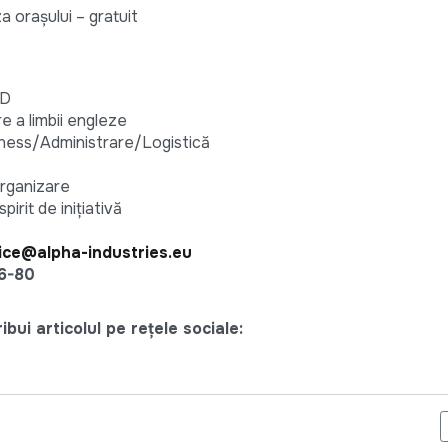
a oraşului – gratuit
AD
e a limbii engleze
iness/Administrare/Logistică
organizare
pirit de inițiativă
ice@alpha-industries.eu
6-80
bui articolul pe rețele sociale:
ARDĂ ANGAJEAZĂ REPORTER-ȘTIRIST