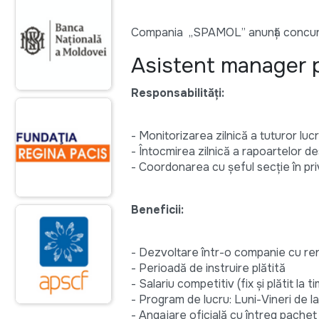
Compania ,,SPAMOL” anunță concurs
Asistent manager 
Responsabilități:
- Monitorizarea zilnică a tuturor luc
- Întocmirea zilnică a rapoartelor des
- Coordonarea cu șeful secție în pri
Beneficii:
- Dezvoltare într-o companie cu re
- Perioadă de instruire plătită
- Salariu competitiv (fix şi plătit la t
- Program de lucru: Luni-Vineri de 
- Angajare oficială cu întreg pachet