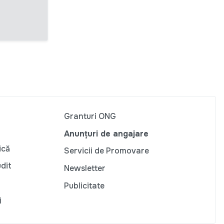
Granturi ONG
Anunțuri de angajare
ică
Servicii de Promovare
udit
Newsletter
Publicitate
i