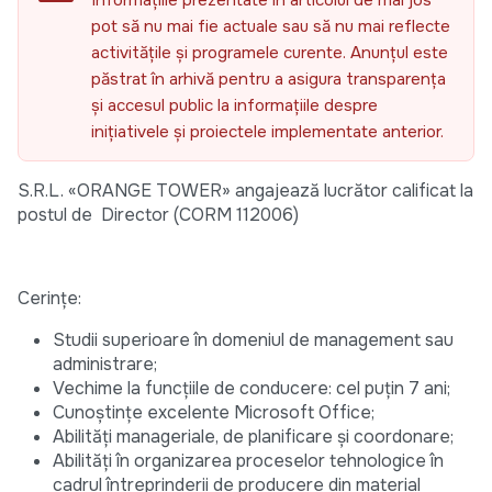
Informațiile prezentate în articolul de mai jos
pot să nu mai fie actuale sau să nu mai reflecte
activitățile și programele curente. Anunțul este
păstrat în arhivă pentru a asigura transparența
și accesul public la informațiile despre
inițiativele și proiectele implementate anterior.
S.R.L. «ORANGE TOWER» angajează lucrător calificat la
postul de Director (CORM 112006)
Cerinţe:
Studii superioare în domeniul de management sau
administrare;
Vechime la funcțiile de conducere: cel puțin 7 ani;
Cunoștințe excelente Microsoft Office;
Abilități manageriale, de planificare și coordonare;
Abilități în organizarea proceselor tehnologice în
cadrul întreprinderii de producere din material