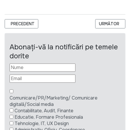
ARTICOL PRECEDENT: UE-GIZ// ANUNȚ PRIVIND SELECTAREA 
ARTICOLUL UR
PRECEDENT
URMĂTOR
Abonați-vă la notificări pe temele
dorite
Comunicare/PR/Marketing/ Comunicare
digitală/Social media
Contabilitate, Audit, Finante
Educatie, Formare Profesionala
Tehnologie, IT, UX Design
Administrativ, Oficiu, Coordonare