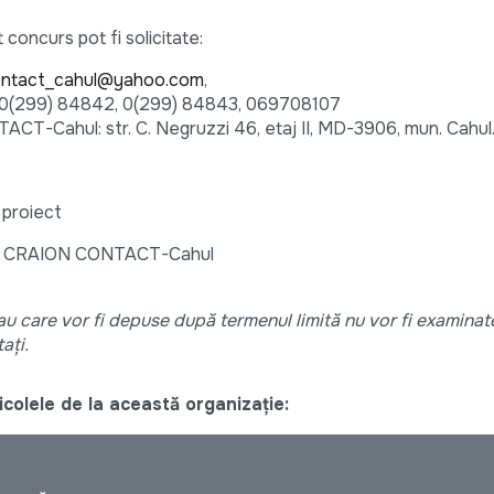
 concurs pot fi solicitate:
ntact_cahul@yahoo.com
,
le: 0(299) 84842, 0(299) 84843, 069708107
TACT-Cahul: str. C. Negruzzi 46, etaj II, MD-3906, mun. Cahul
 proiect
v IP CRAION CONTACT-Cahul
u care vor fi depuse după termenul limită nu vor fi examinat
ați.
colele de la această organizație: