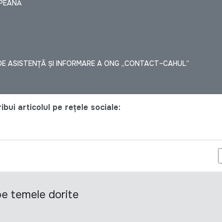
OPEANĂ
DE ASISTENȚĂ ȘI INFORMARE A ONG „CONTACT–CAHUL”
bui articolul pe rețele sociale:
ELECTARE A FACILITATORILOR COMUNITARI ÎN CADRUL PROIECTU
 pe temele dorite