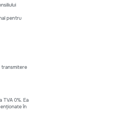
siliului
onal pentru
i transmitere
ta TVA 0%. Ea
menționate în