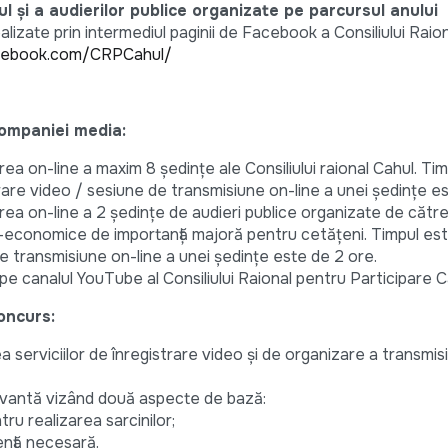
ul și a audierilor publice organizate pe parcursul anului
ealizate prin intermediul paginii de Facebook a Consiliului Raio
cebook.com/CRPCahul/
 companiei media:
rea on-line a maxim 8 ședințe ale Consiliului raional Cahul. Ti
rare video / sesiune de transmisiune on-line a unei ședințe e
rea on-line a 2 ședințe de audieri publice organizate de către 
o-economice de importanță majoră pentru cetățeni. Timpul es
e transmisiune on-line a unei ședințe este de 2 ore.
 pe canalul YouTube al Consiliului Raional pentru Participare C
oncurs:
 serviciilor de înregistrare video și de organizare a transmisi
evantă vizând două aspecte de bază:
u realizarea sarcinilor;
ență necesară.