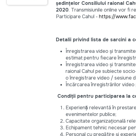
ședințelor Consiliului raional Cah
2020
.
Transmisiunile online vor fi r
Participare Cahul -
https://www.fa
Detalii privind lista de sarcini a
Înregistrarea video și transmite
estimat pentru fiecare înregist
Înregistrarea video și transmite
raional Cahul pe subiecte soci
o înregistrare video / sesiune d
Încărcarea înregistrărilor video
Condiții pentru participarea la c
Experiență relevantă în prestarea
evenimentelor publice;
Capacitate organizațională rel
Echipament tehnic necesar pentr
Personal cu pregătire și experi