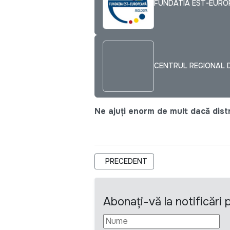
FUNDATIA EST-EUR
CENTRUL REGIONAL 
Ne ajuți enorm de mult dacă distri
ARTICOL PRECEDENT: CONCURS DE S
PRECEDENT
Abonați-vă la notificări