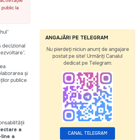
activitățile
public la
hul”
ANGAJĂRI PE TELEGRAM
 decizional
Nu pierdeți niciun anunț de angajare
ezvoltare”,
postat pe site! Urmăriți Canalul
dedicat pe Telegram:
rea
elaborarea și
ților publice
nsabilității
lectare a
CANAL TELEGRAM
line a