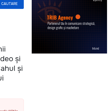
CAUTARE
ii
ideo și
ahul și
ui