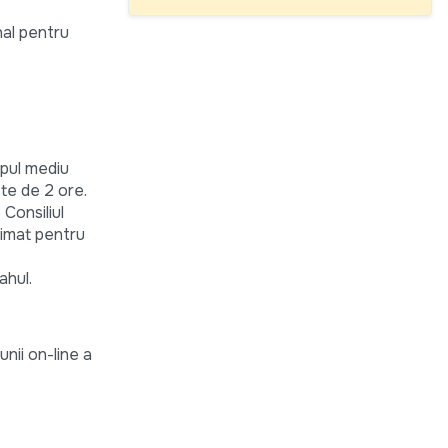
nal pentru
mpul mediu
ste de 2 ore.
Consiliul
timat pentru
ahul.
unii on-line a