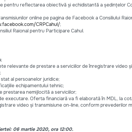
e pentru reflectarea obiectivă și echidistantă a ședințelor Con
transmisiunilor online pe pagina de Facebook a Consiliului Rai
w.facebook.com/CRPCahul/
;
siliul Raional pentru Participare Cahul.
;
te relevante de prestare a serviciilor de înregistrare video ș
;
 stat al persoanelor juridice;
icațiile echipamentului tehnic;
 prestarea nemijlocită a serviciilor;
de executare. Oferta financiară va fi elaborată în MDL, la co
egistrare video și transmisiune on-line, conform prevederilor 
ertei:
06 martie 2020, ora 12:00.