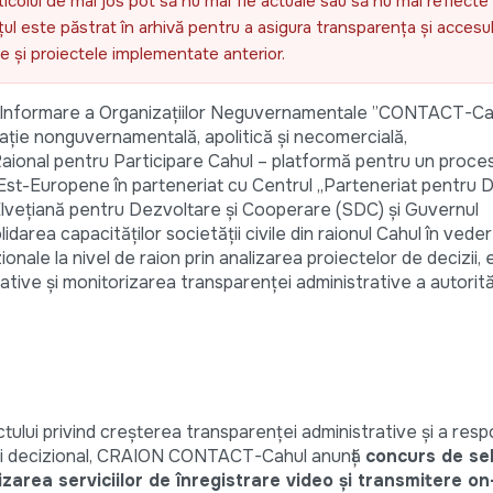
ticolul de mai jos pot să nu mai fie actuale sau să nu mai reflecte 
l este păstrat în arhivă pentru a asigura transparența și accesul 
ele și proiectele implementate anterior.
ă și Informare a Organizațiilor Neguvernamentale ”CONTACT-Ca
ie nonguvernamentală, apolitică și necomercială,
Raional pentru Participare Cahul – platformă pentru un proces
 Est-Europene în parteneriat cu Centrul „Parteneriat pentru D
Elveţiană pentru Dezvoltare şi Cooperare (SDC) şi Guvernul
darea capacităților societății civile din raionul Cahul în vede
ionale la nivel de raion prin analizarea proiectelor de decizii, 
ative şi monitorizarea transparenței administrative a autorită
tului privind creșterea transparenței administrative și a respo
tului decizional, CRAION CONTACT-Cahul anunță
concurs de se
area serviciilor de înregistrare video și transmitere on-