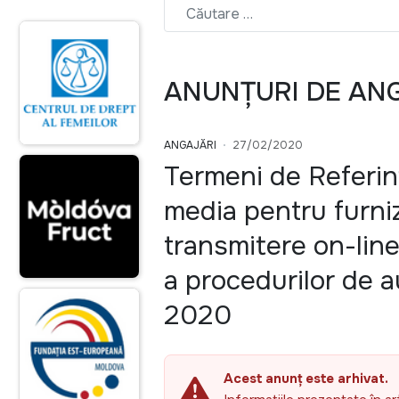
ANUNȚURI DE AN
ANGAJĂRI
27/02/2020
Termeni de Referinț
media pentru furniz
transmitere on-line 
a procedurilor de a
2020
Acest anunț este arhivat.