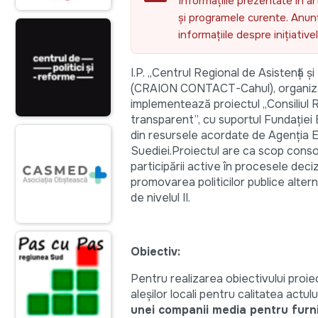
Informațiile prezentate în ar
și programele curente. Anunțu
informațiile despre inițiativ
I.P. „Centrul Regional de Asistenț
(CRAION CONTACT-Cahul), organizaț
implementează proiectul „Consiliul 
transparent”, cu suportul Fundaţiei
din resursele acordate de Agenţia 
Suediei.Proiectul are ca scop consoli
participării active în procesele deciz
promovarea politicilor publice altern
de nivelul II.
Obiectiv:
Pentru realizarea obiectivului proiec
aleșilor locali pentru calitatea ac
unei companii media pentru furniz