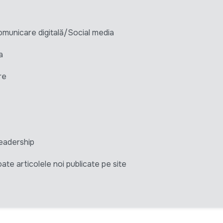
unicare digitală/Social media
a
re
eadership
ate articolele noi publicate pe site