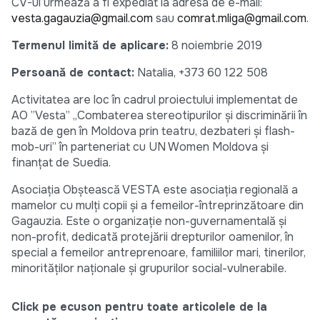
CV-ul urmează a fi expediat la adresa de e-mail:
vesta.gagauzia@gmail.com
sau
comrat.mliga@gmail.com
.
Termenul limită de aplicare:
8 noiembrie 2019
Persoană de contact:
Natalia, +373 60 122 508
Activitatea are loc în cadrul proiectului implementat de
AO ”Vesta” „Combaterea stereotipurilor și discriminării în
bază de gen în Moldova prin teatru, dezbateri și flash-
mob-uri” în parteneriat cu UN Women Moldova și
finanțat de Suedia.
Asociația Obștească VESTA este asociația regională a
mamelor cu mulți copii și a femeilor-întreprinzătoare din
Gagauzia. Este o organizație non-guvernamentală și
non-profit, dedicată protejării drepturilor oamenilor, în
special a femeilor antreprenoare, familiilor mari, tinerilor,
minorităților naționale și grupurilor social-vulnerabile.
Click pe ecuson pentru toate articolele de la