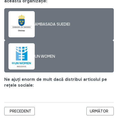
această organizație:
AMBASADA SUEDIEI
UN WOMEN
Ne ajuți enorm de mult dacă distribui articolul pe
rețele sociale:
ARTICOL PRECEDENT: PROJECT MANAGER DEPARTAMENT TR
ARTICOLUL URM
PRECEDENT
URMĂTOR