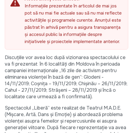
Informațiile prezentate în articolul de mai jos
pot să nu mai fie actuale sau să nu mai reflecte
activitățile și programele curente. Anunțul este
păstrat în arhivă pentru a asigura transparența
și accesul public la informațiile despre
inițiativele și proiectele implementate anterior.
Discuțiile vor avea loc după vizionarea spectacolului ce
va fi prezentat în 6 localități din Moldova în perioada
campaniei internaționale „16 zile de activism pentru
eliminarea violenței în bază de gen”: Glodeni -
14/11/2019; Coșnița – 19/11/2019; Chișinău – 26/11/2019;
Cahul - 27/11/2019; Strășeni – 28/11/2019 și încă o
localitate care urmează a fi confirmată).
Spectacolul „Liberă” este realizat de Teatrul M.A.D.E.
(Mișcare, Artă, Dans și Emoție) și abordează problema
violenței asupra femeilor și repercusiunile ei asupra
generației viitoare. După fiecare reprezentație va avea