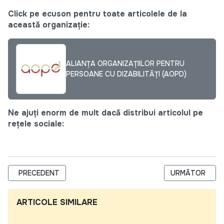
Click pe ecuson pentru toate articolele de la
această organizație:
ALIANȚA ORGANIZAȚIILOR PENTRU
PERSOANE CU DIZABILITĂȚI (AOPD)
Ne ajuți enorm de mult dacă distribui articolul pe
rețele sociale:
ARTICOL PRECEDENT: ANUNȚ DE ACHIZIȚII PRIVIND SELECTAR
ARTICOLUL UR
PRECEDENT
URMĂTOR
ARTICOLE SIMILARE