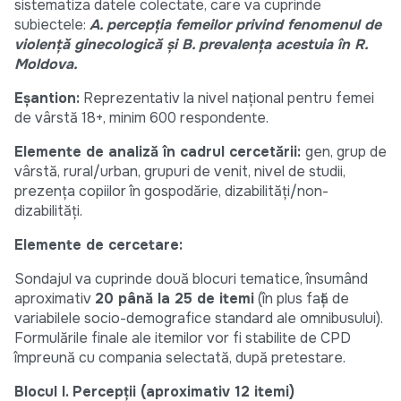
sistematiza datele colectate, care va cuprinde
subiectele:
A.
percepția femeilor privind fenomenul de
violență ginecologică și
B.
prevalența acestuia în R.
Moldova.
Eșantion:
Reprezentativ la nivel național pentru femei
de vârstă 18+, minim 600 respondente.
Elemente de analiză în cadrul cercetării:
gen, grup de
vârstă, rural/urban, grupuri de venit, nivel de studii,
prezența copiilor în gospodărie, dizabilități/non-
dizabilități.
Elemente de cercetare:
Sondajul va cuprinde două blocuri tematice, însumând
aproximativ
20 până la 25 de itemi
(în plus față de
variabilele socio-demografice standard ale omnibusului).
Formulările finale ale itemilor vor fi stabilite de CPD
împreună cu compania selectată, după pretestare.
Blocul I. Percepții (aproximativ 12 itemi)