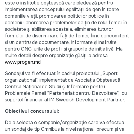
este o instituție obștească care pledează pentru
implementarea conceptului egalității de gen în toate
domeniile vieții, promovarea politicilor publice în
domeniu, abordarea problemelor ce ţin de rolul femeii în
societate şi abilitarea acesteia, eliminarea tuturor
formelor de discriminare faţă de femei, fiind concomitent
şi un centru de documentare, informare şi instruire
pentru ONG-urile de profil şi grupurile de inițiativă. Mai
multe detalii despre organizație găsiți la adresa
www.progen.md
Sondajul va fi efectuat în cadrul proiectului „Suport
organizațional”, implementat de Asociația Obștească
Centrul Național de Studii și Informare pentru
Problemele Femeii ”Parteneriat pentru Dezvoltare”, cu
suportul financiar al IM Swedish Development Partner.
Obiectivul concursului:
De a selecta o companie/organizație care va efectua
un sondaj de tip Omnibus la nivel național, precum și va