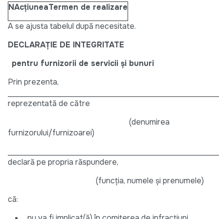
N
Acţiunea
Termen de realizare
A se ajusta tabelul după necesitate.
DECLARAȚIE DE INTEGRITATE
pentru furnizorii de servicii și bunuri
Prin prezenta,
______________________________________________________
reprezentată de către
(denumirea
furnizorului/furnizoarei)
______________________________________________________
declară pe propria răspundere,
(funcţia, numele şi prenumele)
că:
nu va fi implicat(ă) în comiterea de infracţiuni,