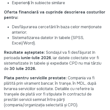
Experiență în subiecte similare
Oferta financiară va cuprinde descrierea costurilor
pentru
:
Desfășurarea cercetării în baza celor menţionate
anterior;
Sistematizarea datelor ȋn tabele (SPSS,
Excel/Word).
Rezultate așteptate:
Sondajul va fi desfășurat ȋn
perioada
iunie-iulie 2026
, iar datele colectate vor fi
sistematizate ȋn tabele şi expediate CPD nu mai târziu
de
30 iulie 2026
.
Plata pentru serviciile prestate:
Compania va fi
plătită prin virament bancar, în tranșe, în MDL, după
livrarea serviciilor solicitate. Detaliile cu referire la
tranșele de plată vor fi stipulate în contractul de
prestări servicii semnat între părți
(compania/organizația selectată și CPD).