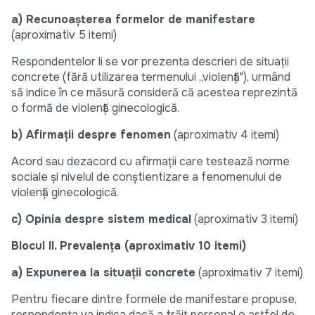
a) Recunoașterea formelor de manifestare
(aproximativ 5 itemi)
Respondentelor li se vor prezenta descrieri de situații
concrete (fără utilizarea termenului „violență"), urmând
să indice în ce măsură consideră că acestea reprezintă
o formă de violență ginecologică.
b) Afirmații despre fenomen
(aproximativ 4 itemi)
Acord sau dezacord cu afirmații care testează norme
sociale și nivelul de conștientizare a fenomenului de
violență ginecologică.
c) Opinia despre sistem medical
(aproximativ 3 itemi)
Blocul II.
Prevalența (aproximativ 10 itemi)
a) Expunerea la situații concrete
(aproximativ 7 itemi)
Pentru fiecare dintre formele de manifestare propuse,
respondenta va indica dacă a trăit personal o astfel de