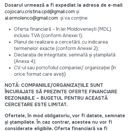
Dosarul urmează a fi expediat la adresa de e-mail
:
cojocaru.cristina.cpd@gmail.com
și
al.ermolenco@gmail.com
și va conține:
Oferta financiară – în lei Moldovenești (MDL)
inclusiv TVA (conform Anexei 1);
Planul de realizare a cercetării, cu indicarea
termenelor exacte (conform Anexei 2);
Declarația de integritate, semnată și ștampilată
(Anexa 4);
CV-ul sau portofoliul companiei/ organizației (în
orice format care aveți)
NOTĂ: COMPANIILE/ORGANIZAȚIILE SUNT
ÎNCURAJATE SĂ PREZINTE OFERTE FINANCIARE
REZONABILE – BUGETUL PENTRU ACEASTĂ
CERCETARE ESTE LIMITAT.
Ofertele, în mod obligatoriu, vor fi datate, semnate
și ștampilate. În caz contrar, acestea nu vor fi
considerate eligibile. Oferta financiară va fi