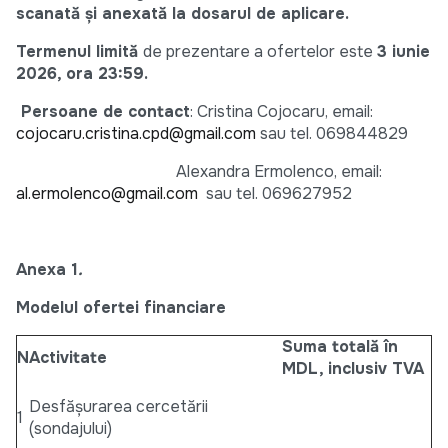
scanată și anexată la dosarul de aplicare.
Termenul limită
de prezentare a ofertelor este
3 iunie
2026, ora 23:59.
Persoane de contact
: Cristina Cojocaru, email:
cojocaru.cristina.cpd@gmail.com
sau tel. 069844829
Alexandra Ermolenco, email:
al.ermolenco@gmail.com
sau tel. 069627952
Anexa 1
.
Modelul ofertei financiare
Suma totală în
N
Activitate
MDL, inclusiv TVA
Desfășurarea cercetării
1
(sondajului)