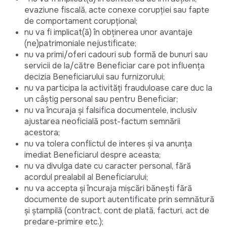
evaziune fiscală, acte conexe corupţiei sau fapte
de comportament corupţional;
nu va fi implicat(ă) în obţinerea unor avantaje
(ne)patrimoniale nejustificate;
nu va primi/oferi cadouri sub formă de bunuri sau
servicii de la/către Beneficiar care pot influenţa
decizia Beneficiarului sau furnizorului;
nu va participa la activități frauduloase care duc la
un câștig personal sau pentru Beneficiar;
nu va încuraja şi falsifica documentele, inclusiv
ajustarea neoficială post-factum semnării
acestora;
nu va tolera conflictul de interes şi va anunţa
imediat Beneficiarul despre aceasta;
nu va divulga date cu caracter personal, fără
acordul prealabil al Beneficiarului;
nu va accepta şi încuraja mişcări băneşti fără
documente de suport autentificate prin semnătură
şi ştampilă (contract, cont de plată, facturi, act de
predare-primire etc.);