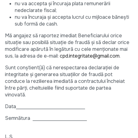
nu va accepta şi încuraja plata remunerării
nedeclarate fiscal;
nu va încuraja şi accepta lucrul cu mijloace băneşti
sub formă de cash.
Mă angajez să raportez imediat Beneficiarului orice
situaţie sau posibilă situaţie de fraudă şi să declar orice
modificare apărută în legătură cu cele menționate mai
sus, la adresa de e-mail:
cpd.integritate@gmail.com
.
Sunt conştient(ă) că nerespectarea declaraţiei de
integritate şi generarea situaţiilor de fraudă pot
conduce la rezilierea imediată a contractului încheiat
între părţi, cheltuielile fiind suportate de partea
vinovată.
Data____________________________
Semnătura ______________________
L.Ș.