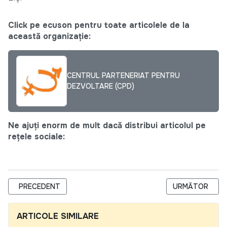
Click pe ecuson pentru toate articolele de la
această organizație:
CENTRUL PARTENERIAT PENTRU
DEZVOLTARE (CPD)
Ne ajuți enorm de mult dacă distribui articolul pe
rețele sociale:
ARTICOL PRECEDENT: TERMENI DE REFERINȚĂ PENTRU SELECT
ARTICOLUL URM
PRECEDENT
URMĂTOR
ARTICOLE SIMILARE