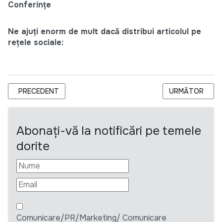
Conferințe
Ne ajuți enorm de mult dacă distribui articolul pe
rețele sociale:
ARTICOL PRECEDENT: ACHIZIȚII TRICICLETE - DORCAS MOLD
ARTICOLUL URM
PRECEDENT
URMĂTOR
Abonați-vă la notificări pe temele
dorite
Comunicare/PR/Marketing/ Comunicare