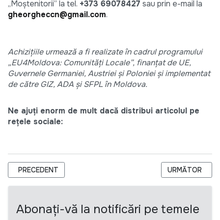
„Moștenitorii” la tel.
+373 69078427
sau prin e-mail la
gheorgheccn@gmail.com
.
Achizițiile urmează a fi realizate în cadrul programului
„EU4Moldova: Comunități Locale”, finanțat de UE,
Guvernele Germaniei, Austriei și Poloniei și implementat
de către GIZ, ADA și SFPL în Moldova.
Ne ajuți enorm de mult dacă distribui articolul pe
rețele sociale:
ARTICOL PRECEDENT: KEYSTONE MOLDOVA CONTRACTEAZĂ S
ARTICOLUL URM
PRECEDENT
URMĂTOR
Abonați-vă la notificări pe temele