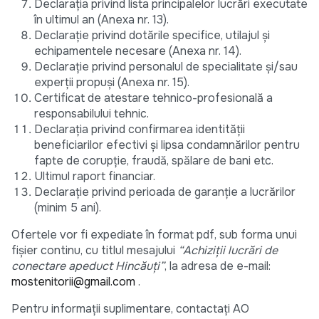
Declarația privind lista principalelor lucrări executate
în ultimul an (Anexa nr. 13).
Declarație privind dotările specifice, utilajul și
echipamentele necesare (Anexa nr. 14).
Declarație privind personalul de specialitate și/sau
experții propuși (Anexa nr. 15).
Certificat de atestare tehnico-profesională a
responsabilului tehnic.
Declarația privind confirmarea identității
beneficiarilor efectivi și lipsa condamnărilor pentru
fapte de corupție, fraudă, spălare de bani etc.
Ultimul raport financiar.
Declarație privind perioada de garanție a lucrărilor
(minim 5 ani).
Ofertele vor fi expediate în format pdf, sub forma unui
fișier continu, cu titlul mesajului
“Achiziții lucrări de
conectare apeduct Hincăuți”
, la adresa de e-mail:
mostenitorii@gmail.com
.
Pentru informații suplimentare, contactați AO