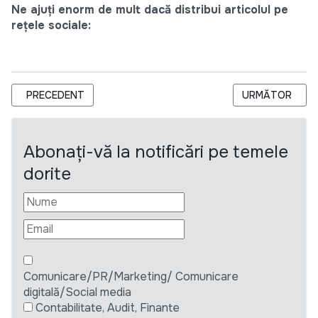
Ne ajuți enorm de mult dacă distribui articolul pe
rețele sociale:
ARTICOL PRECEDENT: ANUNȚ DE SELECTARE A UNEI COMPANI
ARTICOLUL URM
PRECEDENT
URMĂTOR
Abonați-vă la notificări pe temele
dorite
Comunicare/PR/Marketing/ Comunicare
digitală/Social media
Contabilitate, Audit, Finante