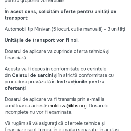
pentru grupurile vulnerabile.
În acest sens, solicităm oferte pentru unități de
transport:
Automobil tip Minivan (5 locuri, cutie manuală) – 3 unități
Unitățile de transport vor fi noi.
Dosarul de aplicare va cuprinde oferta tehnică și
financiară.
Acesta va fi depus în conformitate cu cerințele
din
Caietul de sarcini
și în strictă conformitate cu
procedura prevăzută în
Instrucțiunile pentru
ofertanți
.
Dosarul de aplicare va fi transmis prin e-mail la
următoarea adresă:
moldova@khs.org
. Dosarele
incomplete nu vor fi examinate.
Vă rugăm să vă asigurați că ofertele tehnice și
financiare sunt trimise în e-mailuri separate, în același