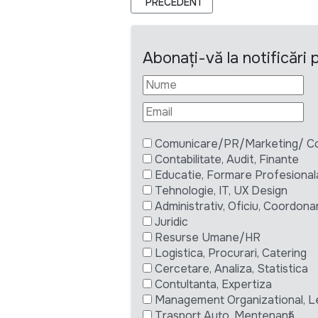
ARTICOL PRECEDENT: ANUNȚ SPECIF
PRECEDENT
Abonați-vă la notificări
Comunicare/PR/Marketing/ Com
Contabilitate, Audit, Finante
Educatie, Formare Profesional
Tehnologie, IT, UX Design
Administrativ, Oficiu, Coordona
Juridic
Resurse Umane/HR
Logistica, Procurari, Catering
Cercetare, Analiza, Statistica
Contultanta, Expertiza
Management Organizational, L
Trasport Auto, Mentenanță