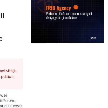
II
e
activitățile
public la
owej,
ii Polone,
izat cu succes