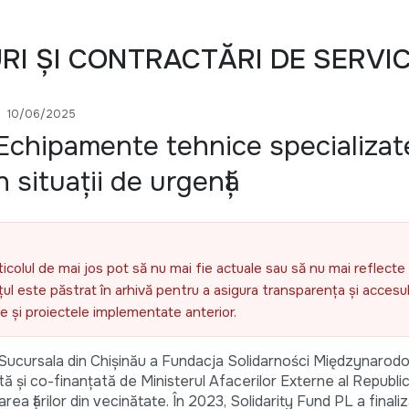
URI ȘI CONTRACTĂRI DE SERVIC
10/06/2025
: Echipamente tehnice specializat
n situații de urgență
ticolul de mai jos pot să nu mai fie actuale sau să nu mai reflecte 
l este păstrat în arhivă pentru a asigura transparența și accesul 
ele și proiectele implementate anterior.
 Sucursala din Chișinău a Fundacja Solidarności Międzynarod
tă și co-finanțată de Ministerul Afacerilor Externe al Republic
rea țărilor din vecinătate. În 2023, Solidarity Fund PL a final