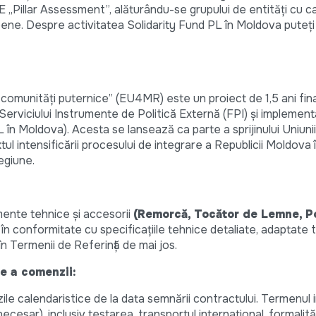
E „Pillar Assessment”, alăturându-se grupului de entități cu c
ene. Despre activitatea Solidarity Fund PL în Moldova puteți 
 comunități puternice” (EU4MR) este un proiect de 1,5 ani fin
erviciului Instrumente de Politică Externă (FPI) și implement
 în Moldova). Acesta se lansează ca parte a sprijinului Uniun
l intensificării procesului de integrare a Republicii Moldova î
egiune.
mente tehnice și accesorii
(Remorcă, Tocător de Lemne, 
în conformitate cu specificațiile tehnice detaliate, adaptate ti
în Termenii de Referință de mai jos.
e a comenzii:
 zile calendaristice de la data semnării contractului. Termenul 
ecesar), inclusiv testarea, transportul internațional, formalită