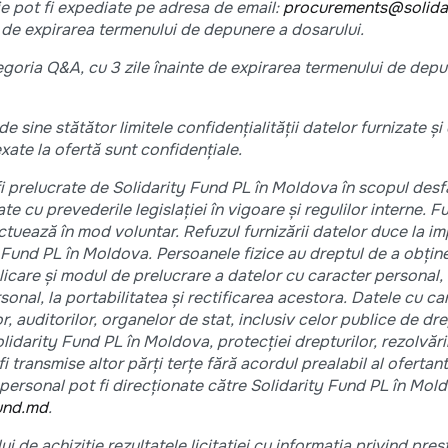
ție pot fi expediate pe adresa de email:
procurements@solida
e de expirarea termenului de depunere a dosarului.
tegoria Q&A, cu 3 zile înainte de expirarea termenului de dep
de sine stătător limitele confidențialității datelor furnizate și
ate la ofertă sunt confidențiale.
fi prelucrate de Solidarity Fund PL în Moldova în scopul desf
ate cu prevederile legislației în vigoare și regulilor interne. F
tuează în mod voluntar. Refuzul furnizării datelor duce la im
y Fund PL în Moldova. Persoanele fizice au dreptul de a obține
licare și modul de prelucrare a datelor cu caracter personal,
sonal, la portabilitatea și rectificarea acestora. Datele cu ca
, auditorilor, organelor de stat, inclusiv celor publice de dre
idarity Fund PL în Moldova, protecției drepturilor, rezolvării l
 transmise altor părți terțe fără acordul prealabil al ofertant
 personal pot fi direcționate către Solidarity Fund PL în Mol
und.md
.
i de achiziție rezultatele licitației cu informația privind pres