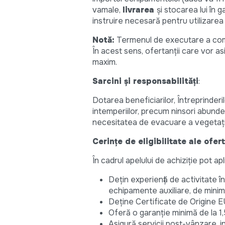
vamale,
livrarea
și stocarea lui în 
instruire necesară pentru utilizare
Notă:
Termenul de executare a comenz
În acest sens, ofertanții care vor a
maxim.
Sarcini și responsabilități
:
Dotarea beneficiarilor, Întreprinde
intemperiilor, precum ninsori abundent
necesitatea de evacuare a vegetați
Cerințe de eligibilitate ale ofer
În cadrul apelului de achiziție pot a
Dețin experiență de activitate în 
echipamente auxiliare, de minim 
Deține Certificate de Origine 
Oferă o garanție minimă de la 1
Asigură servicii post-vânzare, i