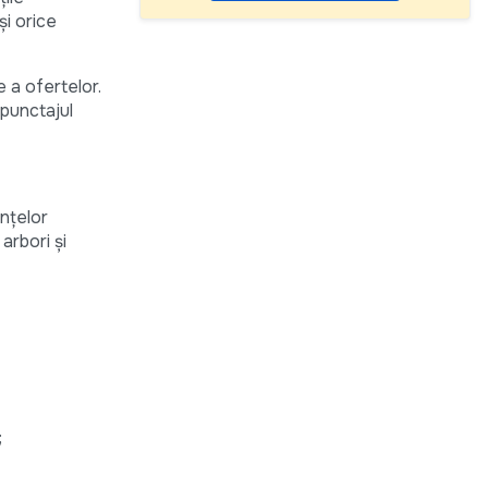
și orice
 a ofertelor.
 punctajul
nțelor
arbori și
;