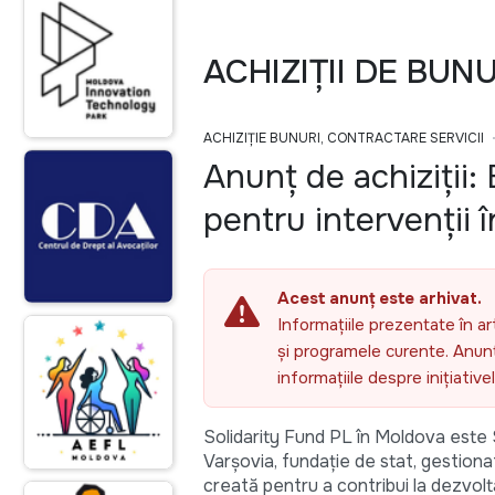
ACHIZIȚII DE BUN
ACHIZIȚIE BUNURI, CONTRACTARE SERVICII
Anunț de achiziții
pentru intervenții î
Acest anunț este arhivat.
Informațiile prezentate în ar
și programele curente. Anunțu
informațiile despre inițiativ
Solidarity Fund PL în Moldova este
Varșovia, fundație de stat, gestiona
creată pentru a contribui la dezvolta