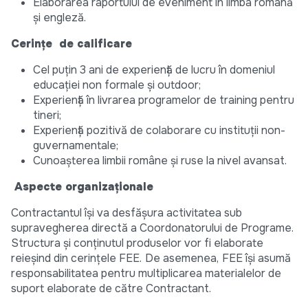
Elaborarea raportului de eveniment în limba română
și engleză.
Cerințe de calificare
Cel puțin 3 ani de experiență de lucru în domeniul
educației non formale și outdoor;
Experiență în livrarea programelor de training pentru
tineri;
Experiență pozitivă de colaborare cu instituții non-
guvernamentale;
Cunoașterea limbii române și ruse la nivel avansat.
Aspecte organizaționale
Contractantul își va desfășura activitatea sub
supravegherea directă a Coordonatorului de Programe.
Structura și conținutul produselor vor fi elaborate
reieșind din cerințele FEE.
De asemenea,
FEE își asumă
responsabilitatea pentru multiplicarea materialelor de
suport elaborate de către Contractant.