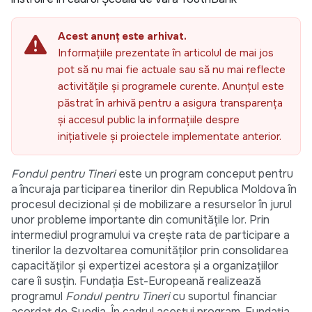
Acest anunț este arhivat.
Informațiile prezentate în articolul de mai jos
pot să nu mai fie actuale sau să nu mai reflecte
activitățile și programele curente. Anunțul este
păstrat în arhivă pentru a asigura transparența
și accesul public la informațiile despre
inițiativele și proiectele implementate anterior.
Fondul pentru Tineri
este un program conceput pentru
a încuraja participarea tinerilor din Republica Moldova în
procesul decizional şi de mobilizare a resurselor în jurul
unor probleme importante din comunităţile lor. Prin
intermediul programului va crește rata de participare a
tinerilor la dezvoltarea comunităţilor prin consolidarea
capacităţilor şi expertizei acestora şi a organizaţiilor
care îi susţin. Fundația Est-Europeană realizează
programul
Fondul pentru Tineri
cu suportul financiar
acordat de Suedia. În cadrul acestui program, Fundaţia