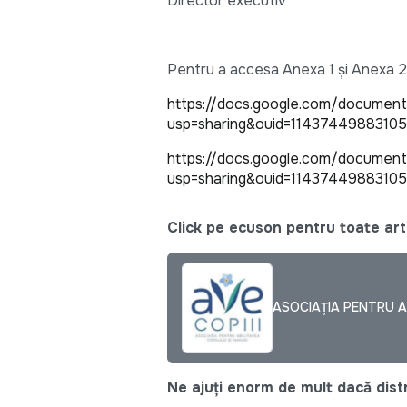
Director executiv
Pentru a accesa Anexa 1 și Anexa 2 gă
https://docs.google.com/docum
usp=sharing&ouid=1143744988310
https://docs.google.com/documen
usp=sharing&ouid=1143744988310
Click pe ecuson pentru toate arti
ASOCIAŢIA PENTRU ABI
Ne ajuți enorm de mult dacă distri