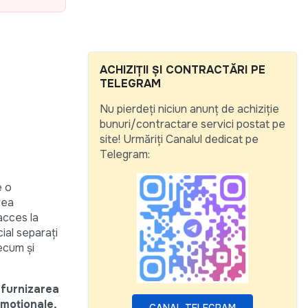
ACHIZIȚII ȘI CONTRACTĂRI PE
TELEGRAM
Nu pierdeți niciun anunț de achiziție
bunuri/contractare servici postat pe
site! Urmăriți Canalul dedicat pe
Telegram:
e o
rea
acces la
cial separați
recum și
furnizarea
omoționale,
CANAL TELEGRAM