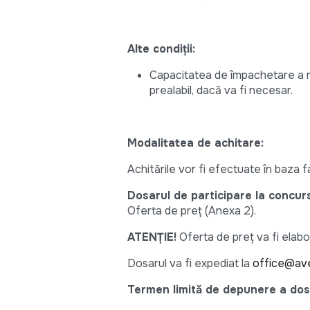
Alte condiții:
Capacitatea de împachetare a ma
prealabil, dacă va fi necesar.
Modalitatea de achitare:
Achitările vor fi efectuate în baza fa
Dosarul de participare la concur
Oferta de preț (Anexa 2).
ATENȚIE!
Oferta de preț va fi elabor
Dosarul va fi expediat la
office@ave
Termen limită de depunere a dos