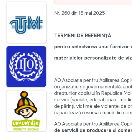
Nr. 260 din 16 mai 2025
TERMENI DE REFERINȚĂ
pentru selectarea unui furnizor d
materialelor personalizate de viz
AO Asociația pentru Abilitarea Copilu
organizație neguvernamentală, apol
drepturilor copilului în Republica Mo
servicii (sociale, educaționale, medica
de părinți, victime ale violenței de o
capacitează resursa umană din domeni
AO Asociația pentru Abilitarea Copilu
de servicii de producere și comer