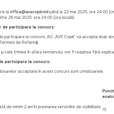
cris la
office@avecopiii.md
până la 22 mai 2025, ora 24:00 (ora
către 26 mai 2025, ora 24:00 (ora locală).
 de participare la concurs:
 de participare la concurs, AO „AVE Copiii” va accepta doar d
Termeni de Referință.
cele trimise în afara termenului, vor fi respinse fără explicaț
de participare la concurs:
a dosarelor acceptate în acest concurs sunt următoarele:
Punct
evalu
ă de minim 2 ani în prestarea serviciilor de vizibilitate
15