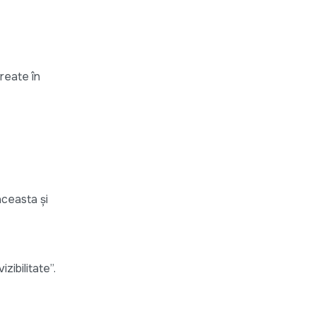
reate în
aceasta și
zibilitate”.