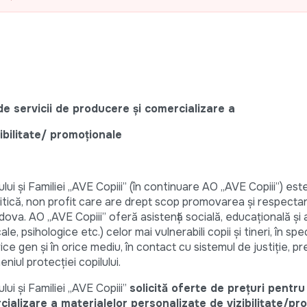
e servicii de producere și comercializare a
ibilitate/ promoționale
lui și Familiei „AVE Copiii” (în continuare AO „AVE Copiii”) est
itică, non profit care are drept scop promovarea și respecta
ldova. AO „AVE Copiii” oferă asistență socială, educațională și 
le, psihologice etc.) celor mai vulnerabili copii și tineri, în spe
rice gen și în orice mediu, în contact cu sistemul de justiție, p
ul protecției copilului.
lui și Familiei „AVE Copiii”
solicită oferte de prețuri pentru
cializare a materialelor personalizate de vizibilitate/pr