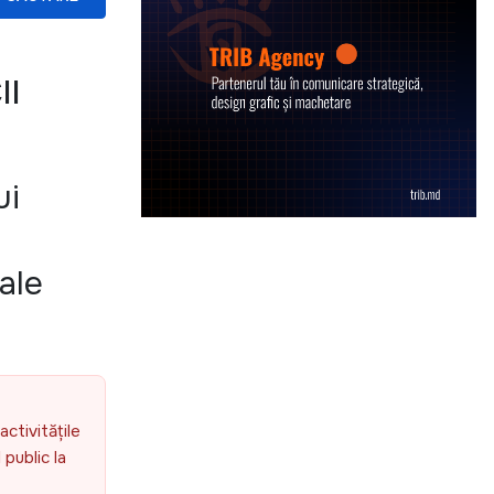
II
ui
ale
activitățile
public la