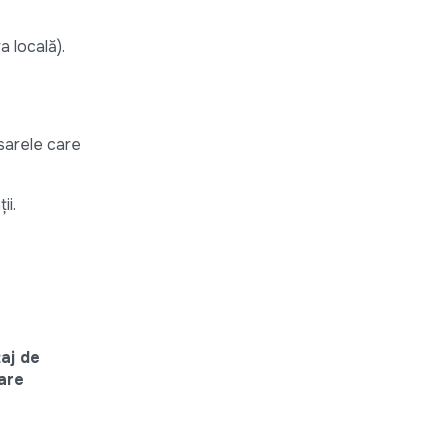
 locală).
osarele care
ii.
aj de
are