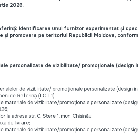
rtie 2026.
erință: Identificarea unui furnizor experimentat și speci
ate și promovare pe teritoriul Republicii Moldova, confor
le personalizate de vizibilitate/ promoționale (design i
rialelor de vizibilitate/ promoționale personalizate (design in
eni de Referință (LOT 1);
de materiale de vizibilitate/promoționale personalizate (design
026;
elor la adresa str. C. Stere 1, mun. Chișinău;
axa de livrare;
 de materiale de vizibilitate/promoționale personalizate (design