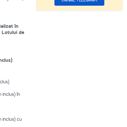
alizat în
m Lotului de
nclus)
clus)
 inclus) în
 inclus) cu