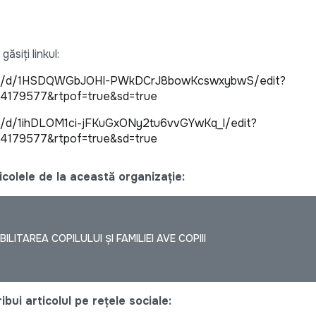
siți linkul:
ent/d/1HSDQWGbJOHI-PWkDCrJ8bowKcswxybwS/edit?
54179577&rtpof=true&sd=true
t/d/1ihDLOM1ci-jFKuGxONy2tu6vvGYwKq_l/edit?
54179577&rtpof=true&sd=true
colele de la această organizație:
LITAREA COPILULUI ŞI FAMILIEI AVE COPIII
bui articolul pe rețele sociale: