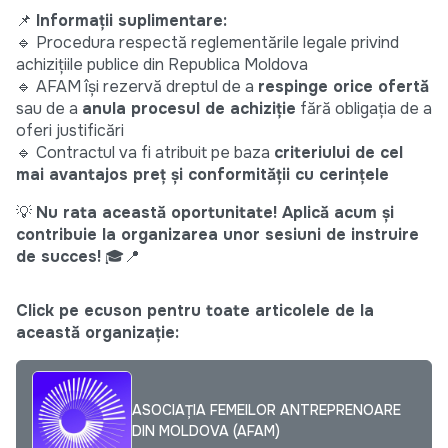
📌
Informații suplimentare:
🔹 Procedura respectă reglementările legale privind
achizițiile publice din Republica Moldova
🔹 AFAM își rezervă dreptul de a
respinge orice ofertă
sau de a
anula procesul de achiziție
fără obligația de a
oferi justificări
🔹 Contractul va fi atribuit pe baza
criteriului de cel
mai avantajos preț și conformității cu cerințele
💡
Nu rata această oportunitate! Aplică acum și
contribuie la organizarea unor sesiuni de instruire
de succes!
🎓📍
Click pe ecuson pentru toate articolele de la
această organizație:
ASOCIAȚIA FEMEILOR ANTREPRENOARE
DIN MOLDOVA (AFAM)