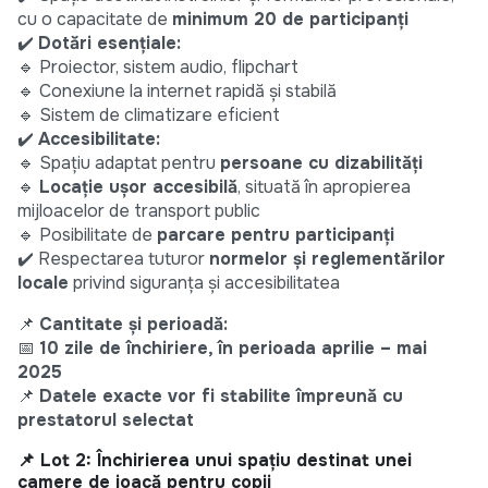
cu o capacitate de
minimum 20 de participanți
✔️
Dotări esențiale:
🔹 Proiector, sistem audio, flipchart
🔹 Conexiune la internet rapidă și stabilă
🔹 Sistem de climatizare eficient
✔️
Accesibilitate:
🔹 Spațiu adaptat pentru
persoane cu dizabilități
🔹
Locație ușor accesibilă
, situată în apropierea
mijloacelor de transport public
🔹 Posibilitate de
parcare pentru participanți
✔️ Respectarea tuturor
normelor și reglementărilor
locale
privind siguranța și accesibilitatea
📌
Cantitate și perioadă:
📅
10 zile de închiriere, în perioada aprilie – mai
2025
📌
Datele exacte vor fi stabilite împreună cu
prestatorul selectat
📌 Lot 2: Închirierea unui spațiu destinat unei
camere de joacă pentru copii