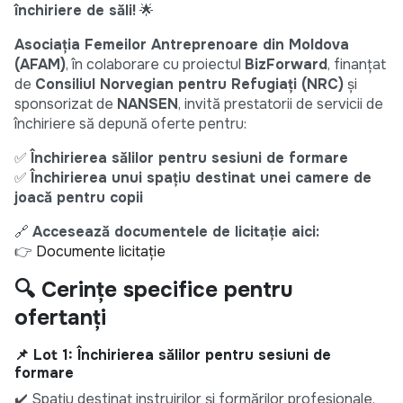
închiriere de săli!
🌟
Asociația Femeilor Antreprenoare din Moldova
(AFAM)
, în colaborare cu proiectul
BizForward
, finanțat
de
Consiliul Norvegian pentru Refugiați (NRC)
și
sponsorizat de
NANSEN
, invită prestatorii de servicii de
închiriere să depună oferte pentru:
✅
Închirierea sălilor pentru sesiuni de formare
✅
Închirierea unui spațiu destinat unei camere de
joacă pentru copii
🔗
Accesează documentele de licitație aici:
👉
Documente licitație
🔍 Cerințe specifice pentru
ofertanți
📌 Lot 1: Închirierea sălilor pentru sesiuni de
formare
✔️ Spațiu destinat instruirilor și formărilor profesionale,