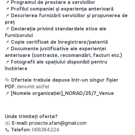
📌
Programul de prestare a serviciilor
📌
Profilul companiei și experiența anterioară
📌
Descrierea furnizării serviciilor și propunerea de
preț
📌
Declarația privind standardele etice ale
furnizorului
📌
Copie certificat de înregistrare/patentă
📌
Documente justificative ale experienței
anterioare (contracte, recomandări, facturi etc.)
📌
Fotografii ale spațiului disponibil pentru
închiriere
📂
Ofertele trebuie depuse într-un singur fișier
PDF
, denumit astfel:
📌
[Numele organizației]_NORAD/25/7_Venue
Unde trimiteți oferta?
✉️
E-mail:
proiecte.afam@gmail.com
📞
Telefon:
068384224