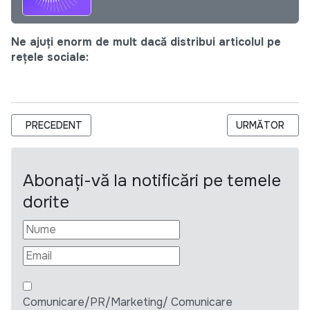
Ne ajuți enorm de mult dacă distribui articolul pe
rețele sociale:
ARTICOL PRECEDENT: ANUNȚ DE LANSARE A LICITAȚIEI PRIV
ARTICOLUL URM
PRECEDENT
URMĂTOR
Abonați-vă la notificări pe temele
dorite
Comunicare/PR/Marketing/ Comunicare