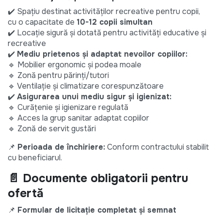
✔️ Spațiu destinat activităților recreative pentru copii,
cu o capacitate de
10-12 copii simultan
✔️ Locație sigură și dotată pentru activități educative și
recreative
✔️
Mediu prietenos și adaptat nevoilor copiilor:
🔹 Mobilier ergonomic și podea moale
🔹 Zonă pentru părinți/tutori
🔹 Ventilație și climatizare corespunzătoare
✔️
Asigurarea unui mediu sigur și igienizat:
🔹 Curățenie și igienizare regulată
🔹 Acces la grup sanitar adaptat copiilor
🔹 Zonă de servit gustări
📌
Perioada de închiriere:
Conform contractului stabilit
cu beneficiarul.
📄 Documente obligatorii pentru
ofertă
📌
Formular de licitație completat și semnat