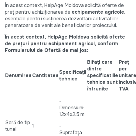
În acest context, HelpAge Moldova solicită oferte de
preț pentru achiziționarea de
echipamente agricole
,
esențiale pentru susținerea dezvoltării activităților
generatoare de venit ale beneficiarilor proiectului.
În acest context, HelpAge Moldova solicită oferte
de prețuri pentru echipament agricol, conform
Formularului de Ofertă de mai jos:
Bifați care
Preț
dintre
per
Specificații
Denumirea
Cantitatea
specificatiile
unitare
tehnice
tehnice sunt
inclusi
întrunite
TVA
-
Dimensiuni:
12x4x2.5 m
Seră de tip
1
-
tunel
Suprafața