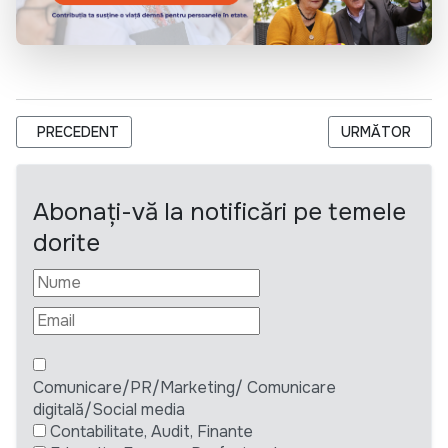
ARTICOL PRECEDENT: IP UNIVERSITATEA TEHNICĂ A MOLD
ARTICOLUL URM
PRECEDENT
URMĂTOR
Abonați-vă la notificări pe temele
dorite
Comunicare/PR/Marketing/ Comunicare
digitală/Social media
Contabilitate, Audit, Finante