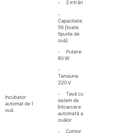
- 2 intrări
-
Capacitate:
56 (toate
tipurile de
ouă)
- Putere:
80 W
-
Tensiune:
220 V
- Tavă cu
Incubator
sistem de
automat de
1
întoarcere
ouă
automată a
ouălor
- Contor