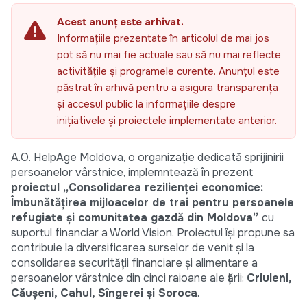
Acest anunț este arhivat.
Informațiile prezentate în articolul de mai jos
pot să nu mai fie actuale sau să nu mai reflecte
activitățile și programele curente. Anunțul este
păstrat în arhivă pentru a asigura transparența
și accesul public la informațiile despre
inițiativele și proiectele implementate anterior.
A.O. HelpAge Moldova, o organizație dedicată sprijinirii
persoanelor vârstnice, implemntează în prezent
proiectul „Consolidarea rezilienței economice:
Îmbunătățirea mijloacelor de trai pentru persoanele
refugiate și comunitatea gazdă din Moldova”
cu
suportul financiar a World Vision. Proiectul își propune sa
contribuie la diversificarea surselor de venit și la
consolidarea securității financiare și alimentare a
persoanelor vârstnice din cinci raioane ale țării:
Criuleni,
Căușeni, Cahul, Sîngerei și Soroca
.