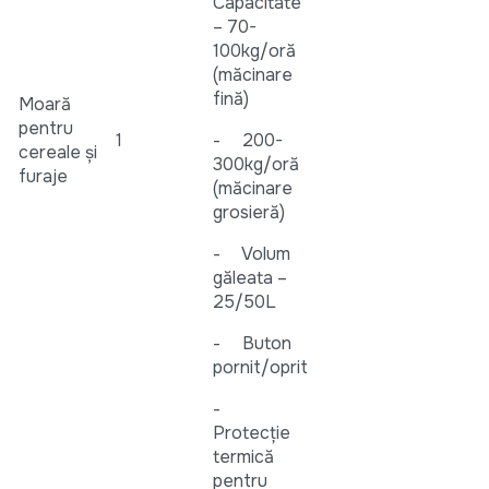
Capacitate
– 70-
100kg/oră
(măcinare
fină)
Moară
pentru
1
- 200-
cereale și
300kg/oră
furaje
(măcinare
grosieră)
- Volum
găleata –
25/50L
- Buton
pornit/oprit
-
Protecție
termică
pentru