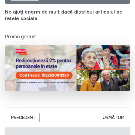
Ne ajuți enorm de mult dacă distribui articolul pe
rețele sociale:
Promo gratuit
ARTICOL PRECEDENT: AO LAOLALTĂ ESTE ÎN CĂUTAREA UNEI 
ARTICOLUL URM
PRECEDENT
URMĂTOR