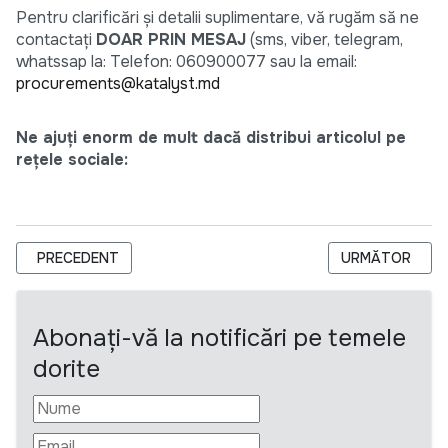
Pentru clarificări și detalii suplimentare, vă rugăm să ne
contactați
DOAR PRIN MESAJ
(sms, viber, telegram,
whatssap la: Telefon: 060900077 sau la email:
procurements@katalyst.md
Ne ajuți enorm de mult dacă distribui articolul pe
rețele sociale:
ARTICOL PRECEDENT: UNICEF RFP 9168982 DESIGN AND CON
ARTICOLUL URM
PRECEDENT
URMĂTOR
Abonați-vă la notificări pe temele
dorite