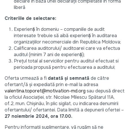
declare în baza unei declarații completate în formă
liberă
Criteriile de selectare:
Experiență în domeniu – companiile de audit
interesate trebuie să aibă experiență în auditarea
organizațiilor necomerciale din Republica Moldova;
Calificarea auditorului/ auditoarei care va efectua
auditul (minim 7 ani de experiență);
Prețul total al serviciilor pentru auditul efectuat si
perioada propusă pentru efectuarea a auditului;
Oferta urmează a fi
datată și semnată
de către
ofertant/ă și expediată prin e-mail la adresa
valentina.toporet@motivation-md.org
sau depusă direct
la oficiul Asociației, str. Nicolae Milescu Spătarul 11A,
of.2, mun. Chișinău, în plic sigilat, cu indicarea denumirii
ofertantului/ ofertantei. Data limită a depunerii ofertei –
27 noiembrie 2024, ora 17.00.
Pentru informații suplimentare, vă rugăm să ne