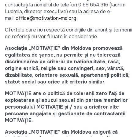
contactați la numărul de telefon 0 69 654 316 (Iachim
Ludmila, director executive) sau la adresa de e-
mail:
office@motivation-md.org
.
Ofertele care nu respectă condițiile din anunț și termenii
de referință nu vor fi luate în considerație.
Asociația „MOTIVAȚIE” din Moldova promovează
egalitatea de șanse, nu permite și nu tolerează
discriminarea pe criteriu de naționalitate, rasă,
origine etnică, religie sau convingeri, sex, vârstă,
dizabilitate, orientare sexuală, apartenență politică,
statut social sau orice alt criteriu similar.
MOTIVAȚIE are o politică de toleranță zero față de
exploatarea și abuzul sexual din partea membrilor
personalului MOTIVAȚIE și / sau a oricăror alte
persoane angajate și gestionate de contractanții
MOTIVAȚIE.
Asociația „MOTIVAȚIE” din Moldova asigură că