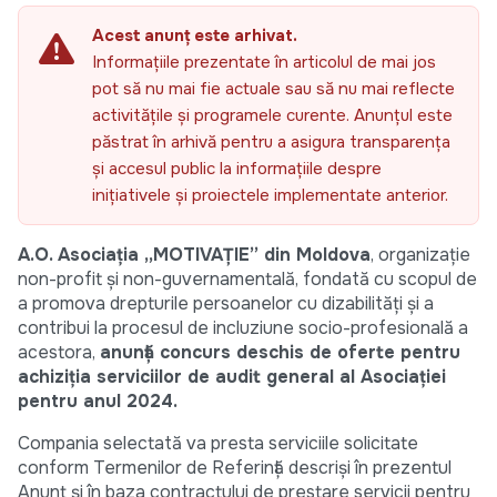
Acest anunț este arhivat.
Informațiile prezentate în articolul de mai jos
pot să nu mai fie actuale sau să nu mai reflecte
activitățile și programele curente. Anunțul este
păstrat în arhivă pentru a asigura transparența
și accesul public la informațiile despre
inițiativele și proiectele implementate anterior.
A.O. Asociaţia „MOTIVAŢIE” din Moldova
, organizaţie
non-profit şi non-guvernamentală, fondată cu scopul de
a promova drepturile persoanelor cu dizabilităţi şi a
contribui la procesul de incluziune socio-profesională a
acestora,
anunță concurs deschis de oferte pentru
achiziția serviciilor de audit general al Asociației
pentru anul 2024.
Compania selectată va presta serviciile solicitate
conform Termenilor de Referință descriși în prezentul
Anunț și în baza contractului de prestare servicii pentru