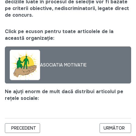
deciziile luate în procesul de selecție vor fi bazate
pe criterii obiective, nediscriminatorii, legate direct
de concurs.
Click pe ecuson pentru toate articolele de la
această organizație:
ASOCIATIA MOTIVATIE
Ne ajuți enorm de mult dacă distribui articolul pe
rețele sociale:
ARTICOL PRECEDENT: CERERE DE EXPRIMARE A INTERESULUI 
ARTICOLUL URM
PRECEDENT
URMĂTOR