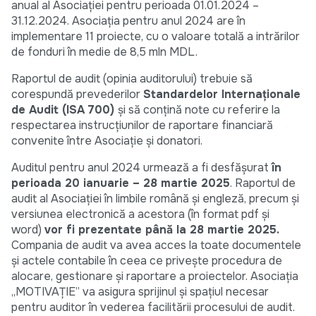
anual al Asociației pentru perioada 01.01.2024 –
31.12.2024. Asociația pentru anul 2024 are în
implementare 11 proiecte, cu o valoare totală a intrărilor
de fonduri în medie de 8,5 mln MDL.
Raportul de audit (opinia auditorului) trebuie să
corespundă prevederilor
Standardelor Internaționale
de Audit (ISA 700)
și să conțină note cu referire la
respectarea instrucțiunilor de raportare financiară
convenite între Asociație și donatori.
Auditul pentru anul 2024 urmează a fi desfășurat
în
perioada 20 ianuarie – 28 martie 2025
. Raportul de
audit al Asociației în limbile română și engleză, precum și
versiunea electronică a acestora (în format pdf şi
word)
vor fi prezentate până la 28 martie 2025.
Compania de audit va avea acces la toate documentele
și actele contabile în ceea ce privește procedura de
alocare, gestionare și raportare a proiectelor. Asociația
„MOTIVAȚIE” va asigura sprijinul și spațiul necesar
pentru auditor în vederea facilitării procesului de audit.