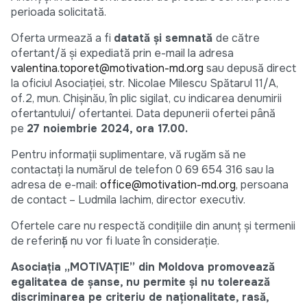
perioada solicitată.
Oferta urmează a fi
datată și semnată
de către
ofertant/ă și expediată prin e-mail la adresa
valentina.toporet@motivation-md.org
sau depusă direct
la oficiul Asociației, str. Nicolae Milescu Spătarul 11/A,
of.2, mun. Chișinău, în plic sigilat, cu indicarea denumirii
ofertantului/ ofertantei. Data depunerii ofertei până
pe
27 noiembrie 2024, ora 17.00.
Pentru informații suplimentare, vă rugăm să ne
contactați la numărul de telefon 0 69 654 316 sau la
adresa de e-mail:
office@motivation-md.org
, persoana
de contact – Ludmila Iachim, director executiv.
Ofertele care nu respectă condițiile din anunț și termenii
de referință nu vor fi luate în considerație.
Asociația „MOTIVAȚIE” din Moldova promovează
egalitatea de șanse, nu permite și nu tolerează
discriminarea pe criteriu de naționalitate, rasă,