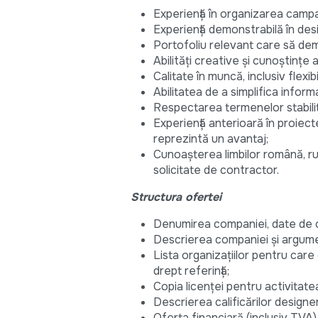
Experiență în organizarea campa
Experiență demonstrabilă în des
Portofoliu relevant care să dem
Abilități creative și cunoștințe
Calitate în muncă, inclusiv flexi
Abilitatea de a simplifica inform
Respectarea termenelor stabilit
Experiență anterioară în proiec
reprezintă un avantaj;
Cunoașterea limbilor română, ru
solicitate de contractor.
Structura ofertei
Denumirea companiei, date de 
Descrierea companiei şi argumen
Lista organizațiilor pentru care 
drept referință;
Copia licenţei pentru activitat
Descrierea calificărilor designer
Oferta financiară (inclusiv TVA)