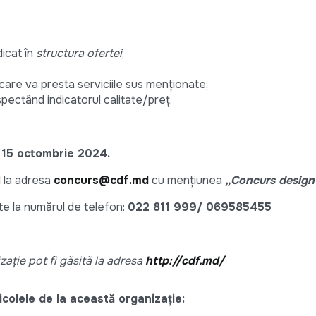
icat în
structura ofertei
;
care va presta serviciile sus menționate;
ectând indicatorul calitate/preț.
15 octombrie 2024.
l la adresa
concurs@cdf.md
cu mențiunea
„Concurs design 
ute la numărul de telefon:
022 811 999/ 069585455
zație pot fi găsită la adresa
http://cdf.md/
colele de la această organizație: