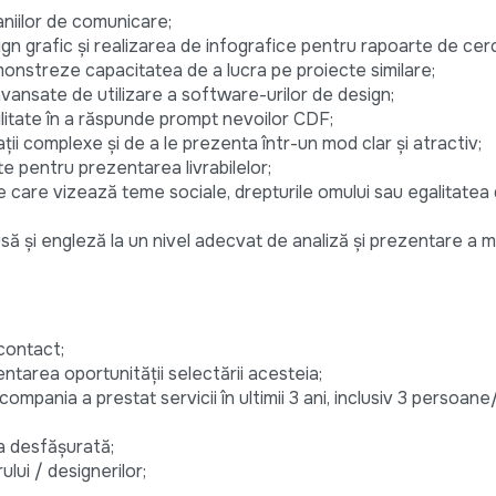
niilor de comunicare;
ign grafic și realizarea de infografice pentru rapoarte de cer
onstreze capacitatea de a lucra pe proiecte similare;
 avansate de utilizare a software-urilor de design;
bilitate în a răspunde prompt nevoilor CDF;
ații complexe și de a le prezenta într-un mod clar și atractiv;
e pentru prezentarea livrabilelor;
te care vizează teme sociale, drepturile omului sau egalitatea
să şi engleză la un nivel adecvat de analiză şi prezentare a m
contact;
tarea oportunităţii selectării acesteia;
compania a prestat servicii în ultimii 3 ani, inclusiv 3 persoan
ea desfășurată;
ului / designerilor;
.