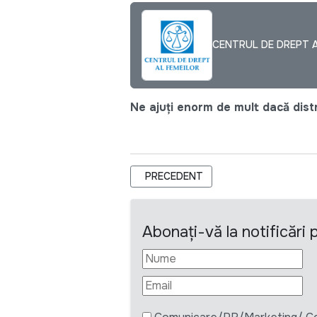
CENTRUL DE DREPT A
Ne ajuți enorm de mult dacă distri
ARTICOL PRECEDENT: SOLICITAREA
PRECEDENT
Abonați-vă la notificări