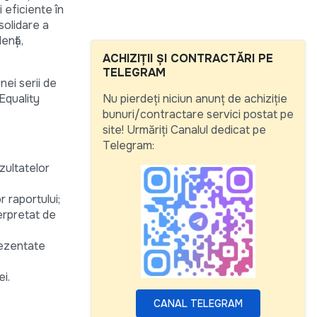
i eficiente în
nsolidare a
ență,
ACHIZIȚII ȘI CONTRACTĂRI PE
TELEGRAM
nei serii de
Equality
Nu pierdeți niciun anunț de achiziție
bunuri/contractare servici postat pe
site! Urmăriți Canalul dedicat pe
Telegram:
zultatelor
r raportului;
terpretat de
rezentate
i.
CANAL TELEGRAM