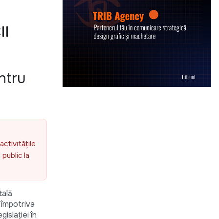
II
ntru
activitățile
public la
tală
 împotriva
islației în