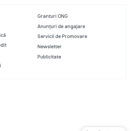
Granturi ONG
Anunțuri de angajare
ică
Servicii de Promovare
udit
Newsletter
Publicitate
i