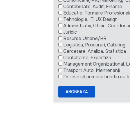
Comunicare/PR/Marketing/ Com
Contabilitate, Audit, Finante
Educatie, Formare Profesional
Tehnologie, IT, UX Design
Administrativ, Oficiu, Coordona
Juridic
Resurse Umane/HR
Logistica, Procurari, Catering
Cercetare, Analiza, Statistica
Contultanta, Expertiza
Management Organizational, L
Trasport Auto, Mentenanță
Doresc să primesc buletin cu to
ABONEAZA