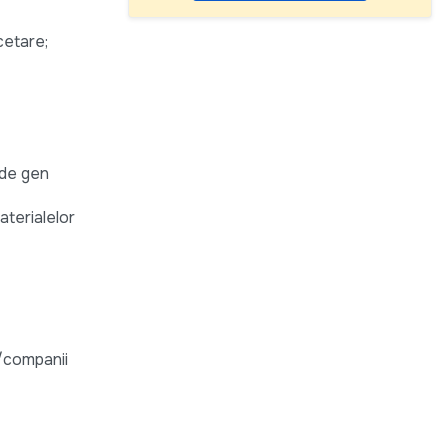
cetare;
 de gen
aterialelor
e/companii