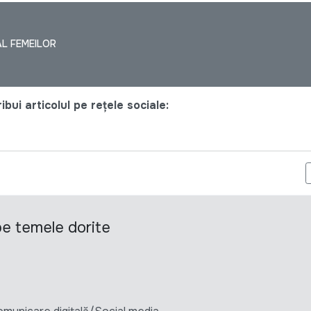
L FEMEILOR
bui articolul pe rețele sociale:
 OFERTELOR DE PREȚ PENTRU BUNURI
 pe temele dorite