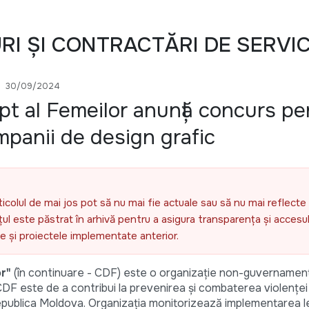
URI ȘI CONTRACTĂRI DE SERVIC
30/09/2024
pt al Femeilor anunță concurs pe
mpanii de design grafic
ticolul de mai jos pot să nu mai fie actuale sau să nu mai reflecte 
l este păstrat în arhivă pentru a asigura transparența și accesul 
ele și proiectele implementate anterior.
r"
(în continuare - CDF) este o organizație non-guvernamen
CDF este de a contribui la prevenirea și combaterea violenței
 Republica Moldova. Organizația monitorizează implementarea leg