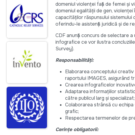
domeniul violenței față de femei și vi
domeniul egalității de gen, violenței 
capacităților răspunsului sistemului d
oferindu-le asistență juridică și de 
CDF anunță concurs de selectare a un
infografice ce vor ilustra concluzii
Survey).
Responsabilități:
Elaborarea conceptului creativ 
raportului IMAGES, asigurând tra
Crearea infograficelor inovative 
Adaptarea informațiilor statistic
către publicul larg și specializat;
Colaborarea strânsă cu echipa 
grafic;
Respectarea termenelor de predar
Cerinţe obligatorii: