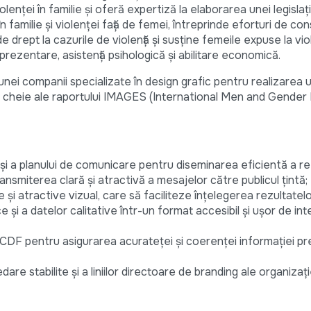
olenței în familie și oferă expertiză la elaborarea unei legislați
în familie și violenței față de femei, întreprinde eforturi de co
e drept la cazurile de violență și susține femeile expuse la viol
reprezentare, asistență psihologică și abilitare economică.
ei companii specializate în design grafic pentru realizarea u
le cheie ale raportului IMAGES (International Men and Gender 
și a planului de comunicare pentru diseminarea eficientă a re
nsmiterea clară și atractivă a mesajelor către publicul țintă;
și atractive vizual, care să faciliteze înțelegerea rezultatelo
e și a datelor calitative într-un format accesibil și ușor de in
CDF pentru asigurarea acurateței și coerenței informației p
e stabilite și a liniilor directoare de branding ale organizație