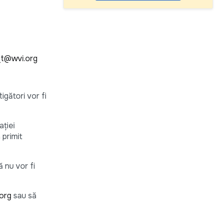
t@wvi.org
igători vor fi
ației
 primit
 nu vor fi
org
sau să