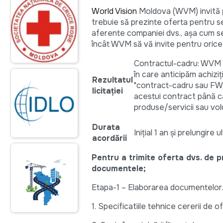
World Vision
Moldova (WVM) invită
trebuie să prezinte oferta pentru s
aferente companiei dvs., așa cum se 
încât WVM să vă invite pentru orice o
Contractul-cadru: WVM do
în care anticipăm achizi
Rezultatul
"contract-cadru sau F
licitației
acestui contract până c
produse/servicii sau vo
Durata
Inițial 1 an și prelungir
acordării
Pentru a trimite oferta dvs. de pr
documentele
;
Etapa-1 – Elaborarea documentelor.
1. Specificatiile tehnice cererii de