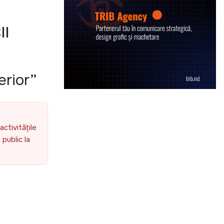
II
erior”
activitățile
public la