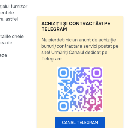
ialul furnizor
mentele
a, astfel
ACHIZIȚII ȘI CONTRACTĂRI PE
TELEGRAM
aliile cheie
Nu pierdeți niciun anunț de achiziție
rea de
bunuri/contractare servici postat pe
site! Urmăriți Canalul dedicat pe
ieze
Telegram:
CANAL TELEGRAM