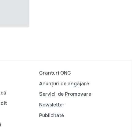
Granturi ONG
Anunțuri de angajare
ică
Servicii de Promovare
udit
Newsletter
Publicitate
i