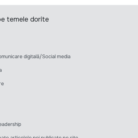
 pe temele dorite
unicare digitală/Social media
a
re
eadership
ate articolele noi publicate pe site