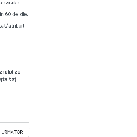
rviciilor.
0 de zile.​​​
tat/atribuit
crului cu
ște toți
ARTICOLUL URMĂTOR: AO ECOVISIO ANUNȚĂ TENDER DE ELABOR
URMĂTOR