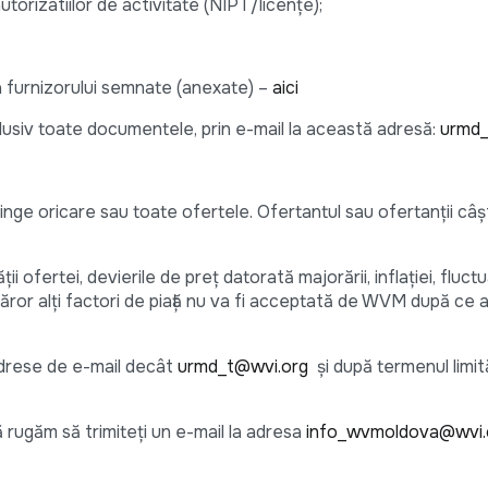
 autorizatiilor de activitate (NIPT/licențe);
a furnizorului semnate (anexate)
–
aici
clusiv toate documentele, prin e-mail la această adresă:
urmd_
nge oricare sau toate ofertele. Ofertantul sau ofertanții câșt
​​​​​
ții ofertei, devierile de preț datorată majorării, inflației, fluctu
căror alți factori de piață nu va fi acceptată de WVM după ce a
ta.
 adrese de e-mail decât
urmd_t@wvi.org
și după termenul limită
ă rugăm să trimiteți un e-mail la adresa
info_wvmoldova@wvi.