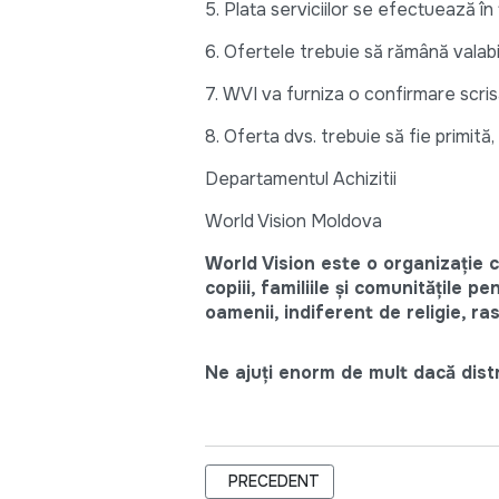
5. Plata serviciilor se efectuează în 
6. Ofertele trebuie să rămână valabil
7. WVI va furniza o confirmare scrisă
8. Oferta dvs. trebuie să fie primită,
Departamentul Achizitii
World Vision Moldova
World Vision este o organizație c
copiii, familiile și comunitățile p
oamenii, indiferent de religie, ra
Ne ajuți enorm de mult dacă distri
ARTICOL PRECEDENT: CERERE DE OF
PRECEDENT