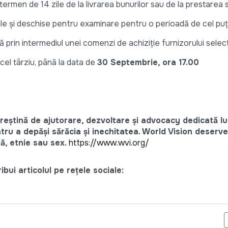
termen de 14 zile de la livrarea bunurilor sau de la prestarea se
e și deschise pentru examinare pentru o perioadă de cel puțin 6
 prin intermediul unei comenzi de achiziție furnizorului selec
 cel târziu, până la data de
30
Septe
mbrie
, ora 17.00
reștină de ajutorare, dezvoltare și advocacy dedicată lu
entru a depăși sărăcia și inechitatea. World Vision deserve
să, etnie sau sex.
https://www.wvi.org/
bui articolul pe rețele sociale:
ERTĂ - SERVICII DE MENTENANȚĂ A SITE-URILOR WEB