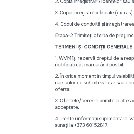
2. Copia înregistrării/licențelor sau
3. Copia înregistrării fiscale (extras)
4. Codul de conduită și înregistrare
Etapa-2 Trimiteți oferta de preț, in
TERMENI ȘI CONDIȚII GENERALE
1. WVM își rezervă dreptul de a respi
notificați cât mai curând posibil. 
2. În orice moment în timpul valabilită
cursurilor de schimb valutar sau ori
ofer
3. Ofertele/cererile primite la alte
acceptate.
4. Pentru informații suplimentare, v
sunați la +373 60152817.