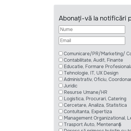
Abonați-vă la notificări
Comunicare/PR/Marketing/ Com
Contabilitate, Audit, Finante
Educatie, Formare Profesional
Tehnologie, IT, UX Design
Administrativ, Oficiu, Coordona
Juridic
Resurse Umane/HR
Logistica, Procurari, Catering
Cercetare, Analiza, Statistica
Contultanta, Expertiza
Management Organizational, L
Trasport Auto, Mentenanță
Doresc să primesc buletin cu to