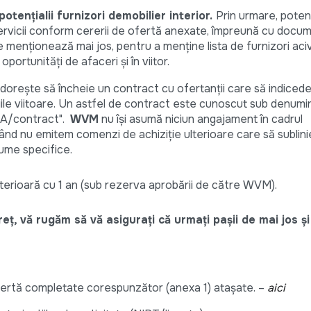
potențialii furnizori de
mobilier interior
.
Prin urmare, potenț
ervicii conform cererii de ofertă anexate, împreună cu docu
menționează mai jos, pentru a menține lista de furnizori aciv
portunități de afaceri și în viitor.
rește să încheie un contract cu ofertanții care să indicedet
țiile viitoare. Un astfel de contract este cunoscut sub denumi
WA/contract".
WVM
nu își asumă niciun angajament în cadrul
ând nu emitem comenzi de achiziție ulterioare care să sublin
lume specifice.
e ulterioară cu 1 an (sub rezerva aprobării de către WVM).
eț, vă rugăm să vă asigurați că urmați pașii de mai jos și
 ofertă completate corespunzător (anexa 1) atașate. –
aici