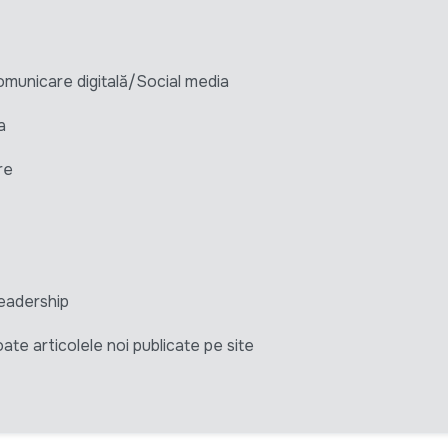
unicare digitală/Social media
a
re
eadership
ate articolele noi publicate pe site