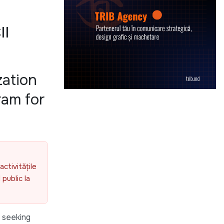
II
ation
ram for
activitățile
public la
 seeking