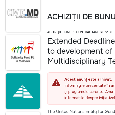
ACHIZIȚII DE BUN
ACHIZIȚIE BUNURI, CONTRACTARE SERVICII
Extended Deadlin
to development of 
Multidisciplinary 
Acest anunț este arhivat.
Informațiile prezentate în ar
și programele curente. Anunțu
informațiile despre inițiativ
The United Nations Entity for Ge