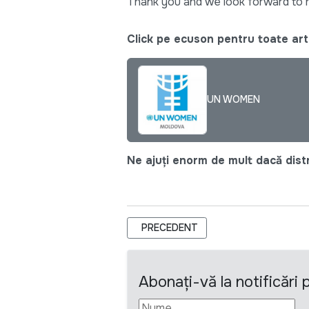
Thank you and we look forward to r
Click pe ecuson pentru toate arti
UN WOMEN
Ne ajuți enorm de mult dacă distri
ARTICOL PRECEDENT: TERMEN EXTI
PRECEDENT
Abonați-vă la notificări