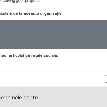
eceiving your proposal.
colele de la această organizație:
bui articolul pe rețele sociale:
NS: DIACONIA ANUNȚĂ CONCURS PENTRU SELECTAREA UNUI CON
 pe temele dorite