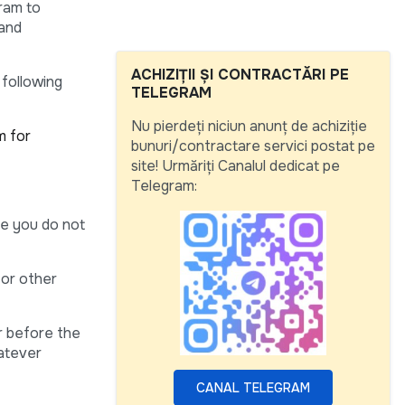
ram to
 and
ACHIZIȚII ȘI CONTRACTĂRI PE
following
TELEGRAM
Nu pierdeți niciun anunț de achiziție
m for
bunuri/contractare servici postat pe
site! Urmăriți Canalul dedicat pe
Telegram:
se you do not
 or other
or before the
atever
CANAL TELEGRAM