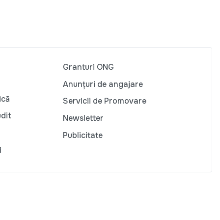
Granturi ONG
Anunțuri de angajare
ică
Servicii de Promovare
udit
Newsletter
Publicitate
i