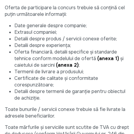
Oferta de participare la concurs trebuie să conțină cel
puțin următoarele informații:
Date generale despre companie;
Extrasul companiei;
Detalii despre produs / servicii conexe oferite;
Detalii despre experiența;
Oferta financiară, detalii specifice și standarde
tehnice conform modelului de ofertă
(anexa 1)
și
caietului de sarcini
(anexa 2)
;
Termenii de livrare a produsului;
Certificate de calitate și conformitate
corespunzătoare;
Detalii despre termenii de garanție pentru obiectul
de achiziție.
Toate bunurile / servicii conexe trebuie să fie livrate la
adresele beneficiarilor.
Toate mărfurile şi serviciile sunt scutite de TVA cu drept
de deducere (conform Hotărârii Guvernului nr. 246 din