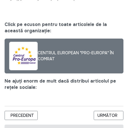
Click pe ecuson pentru toate articolele de la
această organizație:
CENTRUL EUROPEAN "PRO-EUROPA" ÎN
COMRAT
Ne ajuți enorm de mult dacă distribui articolul pe
rețele sociale:
ARTICOL PRECEDENT: TENDER NO. 91173311 FOR THE PROC
ARTICOLUL URM
PRECEDENT
URMĂTOR