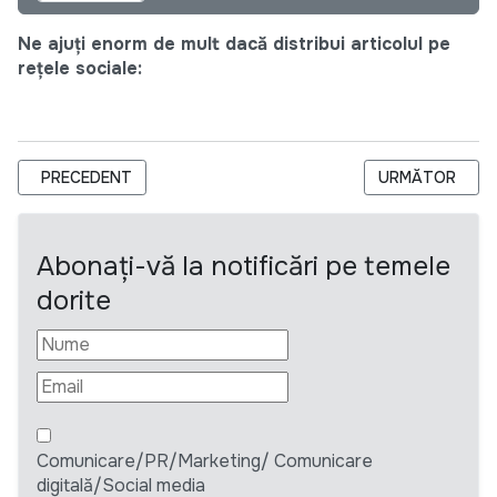
Ne ajuți enorm de mult dacă distribui articolul pe
rețele sociale:
ARTICOL PRECEDENT: ASOCIAȚIA OBȘTEASCĂ CCF MOLDOVA- 
ARTICOLUL URM
PRECEDENT
URMĂTOR
Abonați-vă la notificări pe temele
dorite
Comunicare/PR/Marketing/ Comunicare
digitală/Social media