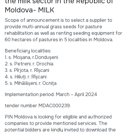
the milk sector in the Republic of
Moldova- MILK
Scope of announcement is to select a supplier to
provide multi-annual grass seeds for pasture
rehabilitation as well as renting seeding equipment for
60 hectares of pastures in 5 localities in Moldova.
Beneficiary localities:
1. s. Moșana, r.Dondușeni
2. s. Petreni, r. Drochia
3. s. Pîrjota, r. Rîșcani
4. s. Hiliuți, r. Rîșcani
5. s. Mihălășeni, r. Ocnița
Implementation period: March – April 2024
tender number MDAC000239.
PIN Moldova is looking for eligible and authorized
companies to provide mentioned services. The
potential bidders are kindly invited to download the