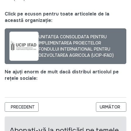
Click pe ecuson pentru toate articolele de la
această organizație:
UNITATEA CONSOLIDATA PENTRU
IMPLEMENTAREA PROIECTELOR
FONDULUI INTERNATIONAL PENTRU
DEZVOLTAREA AGRICOLA (UCIP-IFAD)
Ne ajuți enorm de mult dacă distribui articolul pe
rețele sociale:
ARTICOL PRECEDENT: REQUEST FOR QUOTATION IT EQUIPMEN
ARTICOLUL URM
PRECEDENT
URMĂTOR
Abonați-vă la notificări pe temele