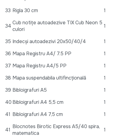
33
Rigla 30 cm
1
Cub notițe autoadezive TIX Cub Neon 5
34
1
culori
35
Indecși autoadezivi 20x50/40/4
1
36
Mapa Registru A4/ 7.5 PP
1
37
Mapa Registru A4/5 PP
1
38
Mapa suspendabila ultifincțională
1
39
Bibloigrafuri A5
1
40
Bibloigrafuri A4 5,5 cm
1
41
Bibloigrafuri A4 7,5 cm
1
Blocnotes Birotic Express A5/40 spira,
41
1
matematica