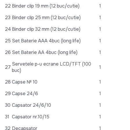
22
Binder clip 19 mm (12 buc/cutie)
1
23
Binder clip 25 mm (12 buc/cutie)
1
24
Binder clip 32 mm (12 buc/cutie)
1
25
Set Baterie AAA 4buc (long life)
1
26
Set Baterie AA 4buc (long life)
1
Servetele p-u ecrane LCD/TFT (100
27
1
buc)
28
Capse № 10
1
29
Capse 24/6
1
30
Capsator 24/6/10
1
31
Capsator nr.10/15
1
32
Decapsator
1