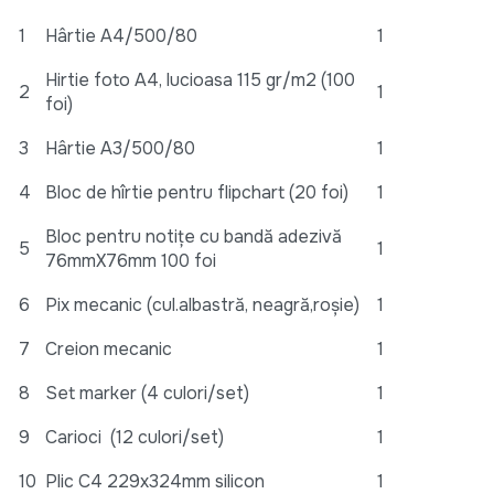
1
Hârtie А4/500/80
1
Hirtie foto A4, lucioasa 115 gr/m2 (100
2
1
foi)
3
Hârtie A3/500/80
1
4
Bloc de hîrtie pentru flipchart (20 foi)
1
Bloc pentru notițe cu bandă adezivă
5
1
76mmX76mm 100 foi
6
Pix mecanic (cul.albastră, neagră,roșie)
1
7
Creion mecanic
1
8
Set marker (4 culori/set)
1
9
Carioci (12 culori/set)
1
10
Plic C4 229x324mm silicon
1