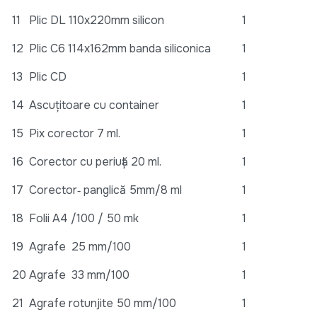
11
Plic DL 110x220mm silicon
1
12
Plic C6 114x162mm banda siliconica
1
13
Plic CD
1
14
Ascuțitoare cu container
1
15
Pix corector 7 ml.
1
16
Corector cu periuță 20 ml.
1
17
Corector‐ panglică 5mm/8 ml
1
18
Folii A4 /100 / 50 mk
1
19
Agrafe 25 mm/100
1
20
Agrafe 33 mm/100
1
21
Agrafe rotunjite 50 mm/100
1