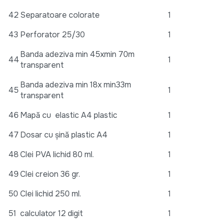
42
Separatoare colorate
1
43
Perforator 25/30
1
Banda adeziva min 45xmin 70m
44
1
transparent
Banda adeziva min 18x min33m
45
1
transparent
46
Mapă cu elastic A4 plastic
1
47
Dosar cu șină plastic A4
1
48
Clei PVA lichid 80 ml.
1
49
Clei creion 36 gr.
1
50
Clei lichid 250 ml.
1
51
calculator 12 digit
1