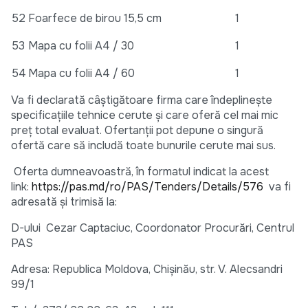
52
Foarfece de birou 15,5 cm
1
53
Mapa cu folii A4 / 30
1
54
Mapa cu folii A4 / 60
1
Va fi declarată câştigătoare firma care îndeplineşte
specificaţiile tehnice cerute şi care oferă cel mai mic
preţ total evaluat. Ofertanţii pot depune o singură
ofertă care să includă toate bunurile cerute mai sus.
Oferta dumneavoastră, în formatul indicat la acest
link:
https://pas.md/ro/PAS/Tenders/Details/576
va fi
adresată şi trimisă la:
D-ului Cezar Captaciuc, Coordonator Procurări, Centrul
PAS
Adresa: Republica Moldova, Chişinău, str. V. Alecsandri
99/1