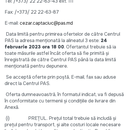
Tel: /+373/ 22 22-63-43 ext. 111
Fax: /+373/ 22 22-63-87
E-mail:
cezar.captaciuc@pas.md
Data limită pentru primirea ofertelor de către Centrul
PAS la adresa menţionată la alineatul 3 este:
24
februarie 2023 ora 18 00
. Ofertantul trebuie să ia
toate măsurile astfel încât oferta să fie primită şi
înregistrată de către Centrul PAS până la data limită
menţionată pentru depunere.
Se acceptă oferte prin poştă, E-mail, fax sau aduse
direct la Centrul PAS.
Oferta dumneavoastră, în formatul indicat, va fi depusă
în conformitate cu termenii şi condiţiile de livrare din
Anexă.
(i) PREŢUL. Preţul total trebuie să includă şi
preţul pentru transport, şi alte costuri locale necesare