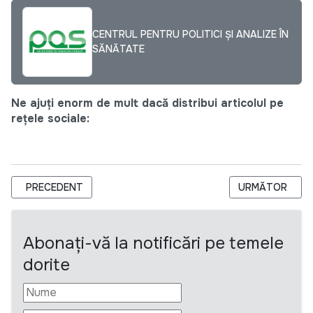
CENTRUL PENTRU POLITICI ȘI ANALIZE ÎN
SĂNĂTATE
Ne ajuți enorm de mult dacă distribui articolul pe
rețele sociale:
ARTICOL PRECEDENT: CONCURS PENTRU SELECTAREA UNEI CO
ARTICOLUL URM
PRECEDENT
URMĂTOR
Abonați-vă la notificări pe temele
dorite