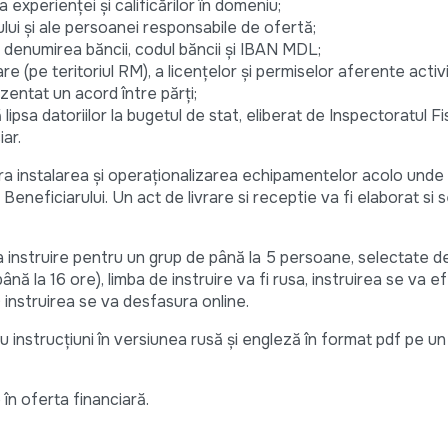
 experienței și calificărilor în domeniu;
lui și ale persoanei responsabile de ofertă;
 denumirea băncii, codul băncii și IBAN MDL;
re (pe teritoriul RM), a licențelor și permiselor aferente activi
ezentat un acord între părți;
ipsa datoriilor la bugetul de stat, eliberat de Inspectoratul Fi
iar.
a instalarea și operaționalizarea echipamentelor acolo unde
eneficiarului. Un act de livrare si receptie va fi elaborat si
 instruire pentru un grup de până la 5 persoane, selectate de
ână la 16 ore), limba de instruire va fi rusa, instruirea se va 
19 instruirea se va desfasura online.
u instrucțiuni în versiunea rusă și engleză în format pdf pe u
 în oferta financiară.