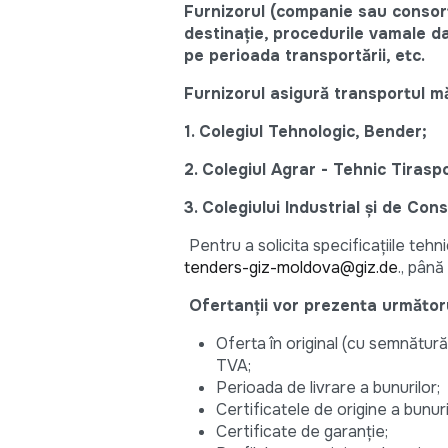
Furnizorul (companie sau consorți
destinație, procedurile vamale da
pe perioada transportării, etc.
Furnizorul asigură transportul măr
1. Colegiul Tehnologic, Bender;
2. Colegiul Agrar - Tehnic Tirasp
3. Colegiului Industrial şi de Cons
Pentru a solicita specificațiile tehn
tenders-giz-moldova@giz.de
., până
Ofertanții vor prezenta următor
Oferta în original (cu semnătură 
TVA;
Perioada de livrare a bunurilor;
Certificatele de origine a bunuri
Certificate de garanție;