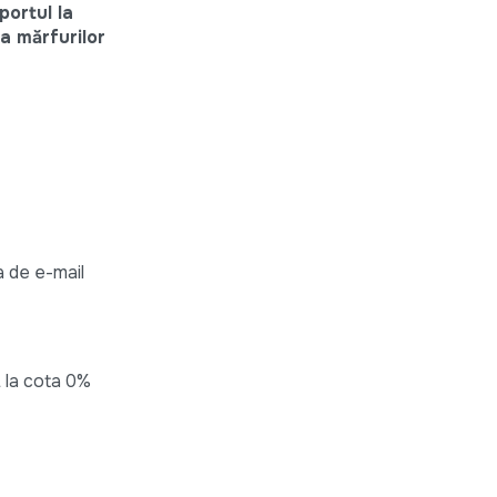
portul la
ea mărfurilor
a de e-mail
L la cota 0%