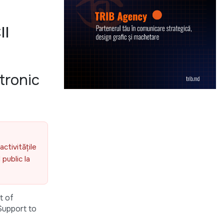
II
tronic
activitățile
public la
t of
“Support to