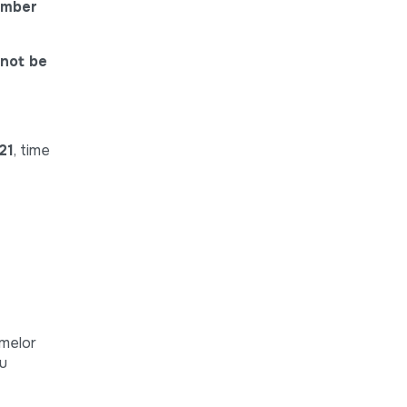
umber
 not be
21
, time
emelor
ău