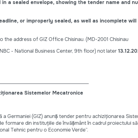
d in a sealed envelope, showing the tender name and n
adline, or improperly sealed, as well as incomplete will
 to the address of GIZ Office Chisinau. (MD-2001 Chisinau
 NBC - National Business Center, 9th floor) not later
13.12.20
____________________________________
ziționarea Sistemelor Mecatronice
 a Germaniei (GIZ) anunță tender pentru achiziționarea Sist
formare din instituțiile de învățământ în cadrul proiectului s
ional Tehnic pentru o Economie Verde”.