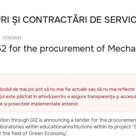
URI ȘI CONTRACTĂRI DE SERVIC
17/11/2021
2 for the procurement of Mecha
ticolul de mai jos pot să nu mai fie actuale sau să nu mai reflecte 
l este păstrat în arhivă pentru a asigura transparența și accesul 
ele și proiectele implementate anterior.
on through GIZ is announcing a tender for the procuremen
oratories within educational institutions within its project 
n the field of Green Economy”.