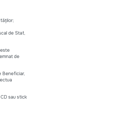
tăților;
scal de Stat,
 este
 semnat de
 Beneficiar,
efectua
n CD sau stick