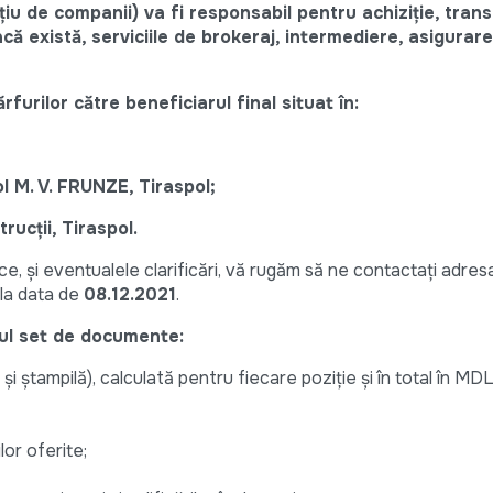
u de companii) va fi responsabil pentru achiziție, trans
că există, serviciile de brokeraj, intermediere, asigurar
furilor către beneficiarul final situat în:
ol M. V. FRUNZE, Tiraspol;
trucţii, Tiraspol.
ice, și eventualele clarificări, vă rugăm să ne contactați adres
 la data de
08.12.2021
.
ul set de documente:
și ștampilă), calculată pentru fiecare poziție și în total în MD
lor oferite;