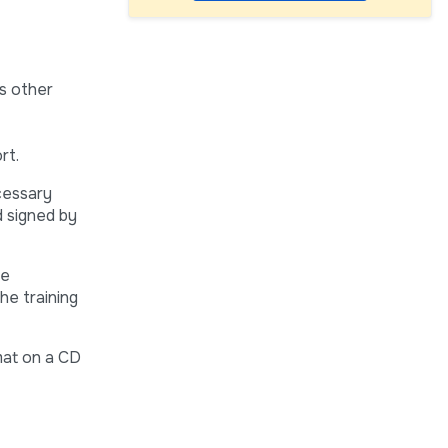
as other
rt.
cessary
d signed by
he
the training
rmat on a CD