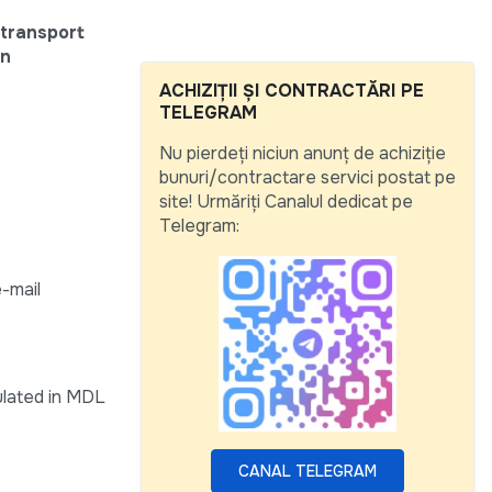
 transport
in
ACHIZIȚII ȘI CONTRACTĂRI PE
TELEGRAM
Nu pierdeți niciun anunț de achiziție
bunuri/contractare servici postat pe
site! Urmăriți Canalul dedicat pe
Telegram:
e-mail
culated in MDL
CANAL TELEGRAM