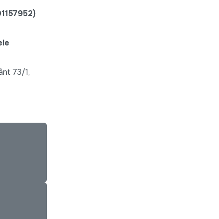
91157952
)
ele
ânt 73/1,