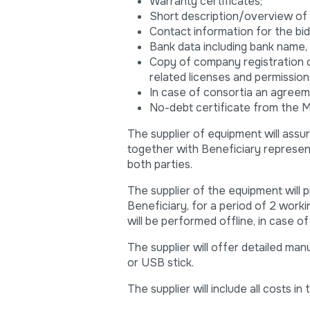
Warranty certificates;
Short description/overview of 
Contact information for the bi
Bank data including bank name
Copy of company registration ce
related licenses and permission
In case of consortia an agree
No-debt certificate from the Mo
The supplier of equipment will assu
together with Beneficiary represent
both parties.
The supplier of the equipment will p
Beneficiary, for a period of 2 workin
will be performed offline, in case of
The supplier will offer detailed man
or USB stick.
The supplier will include all costs in 