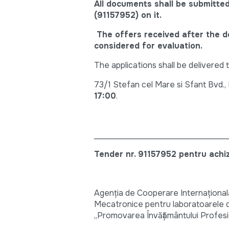
All documents shall be submitte
(91157952) on it.
The offers received after the de
considered for evaluation.
The applications shall be delivered
73/1 Stefan cel Mare si Sfant Bvd.,
17:00
.
_________________________________
Tender nr.
91157952
pentru achi
Agenția de Cooperare Internațională
Mecatronice pentru laboratoarele de 
„Promovarea Învățământului Profes