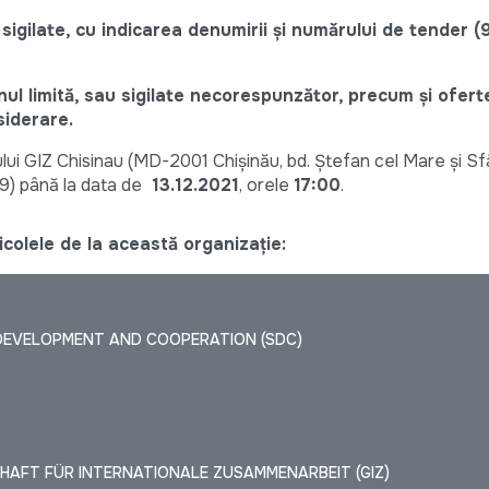
sigilate, cu indicarea denumirii și numărului de tender (
l limită, sau sigilate necorespunzător, precum și ofert
siderare.
iului GIZ Chisinau (MD-2001 Chișinău, bd. Ștefan cel Mare și Sf
9) până la data de
13.12.2021
, orele
17:00
.
colele de la această organizație:
DEVELOPMENT AND COOPERATION (SDC)
HAFT FÜR INTERNATIONALE ZUSAMMENARBEIT (GIZ)