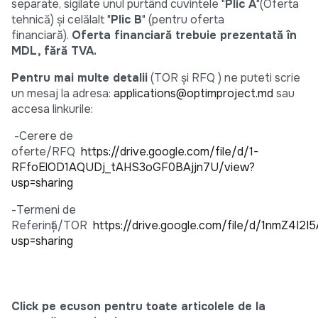
separate, sigilate unul purtând cuvintele "
Plic A
"(Oferta
tehnică) și celălalt "
Plic B
" (pentru oferta
financiară).
Oferta financiară trebuie prezentată în
MDL, fără TVA.
Pentru mai multe detalii
(TOR și RFQ ) ne puteti scrie
un mesaj la adresa:
applications@optimproject.md
sau
accesa linkurile:
-Cerere de
oferte/RFQ
https://drive.google.com/file/d/1-
RFfoElOD1AQUDj_tAHS3oGF0BAjjn7U/view?
usp=sharing
-Termeni de
Referință/TOR
https://drive.google.com/file/d/1nmZ4I
usp=sharing
Click pe ecuson pentru toate articolele de la