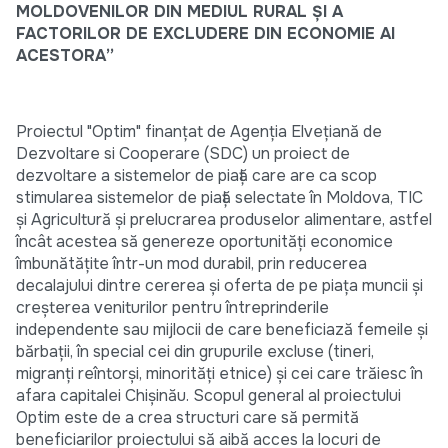
MOLDOVENILOR DIN MEDIUL RURAL ȘI A
FACTORILOR DE EXCLUDERE DIN ECONOMIE AI
ACESTORA”
Proiectul "Optim" finanțat de Agenția Elvețiană de
Dezvoltare si Cooperare (SDC) un proiect de
dezvoltare a sistemelor de piață care are ca scop
stimularea sistemelor de piață selectate în Moldova, TIC
și Agricultură și prelucrarea produselor alimentare, astfel
încât acestea să genereze oportunități economice
îmbunătățite într-un mod durabil, prin reducerea
decalajului dintre cererea și oferta de pe piața muncii și
creșterea veniturilor pentru întreprinderile
independente sau mijlocii de care beneficiază femeile și
bărbații, în special cei din grupurile excluse (tineri,
migranți reîntorși, minorități etnice) și cei care trăiesc în
afara capitalei Chișinău. Scopul general al proiectului
Optim este de a crea structuri care să permită
beneficiarilor proiectului să aibă acces la locuri de