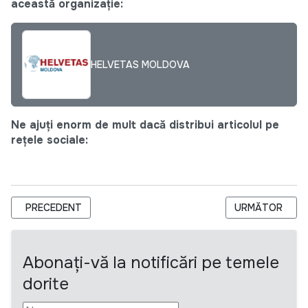
această organizație:
HELVETAS MOLDOVA
Ne ajuți enorm de mult dacă distribui articolul pe
rețele sociale:
ARTICOL PRECEDENT: INVITAȚIE DE PARTICIPARE LA PROCEDU
ARTICOLUL URM
PRECEDENT
URMĂTOR
Abonați-vă la notificări pe temele
dorite