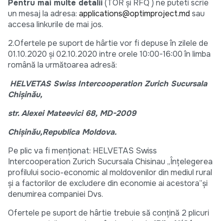
Pentru mai multe detalii
(TOR și RFQ ) ne puteti scrie
un mesaj la adresa:
applications@optimproject.md
sau
accesa linkurile de mai jos.
2.Ofertele pe suport de hârtie vor fi depuse în zilele de
01.10.2020 și 02.10.2020 intre orele 10:00-16:00 în limba
română la următoarea adresă:
HELVETAS Swiss Intercooperation Zurich Sucursala
Chișinău,
str. Alexei Mateevici 68, MD-2009
Chișinău,Republica Moldova.
Pe plic va fi menţionat: HELVETAS Swiss
Intercooperation Zurich Sucursala Chisinau „Înțelegerea
profilului socio-economic al moldovenilor din mediul rural
și a factorilor de excludere din economie ai acestora”şi
denumirea companiei Dvs.
Ofertele pe suport de hârtie trebuie să conțină 2 plicuri