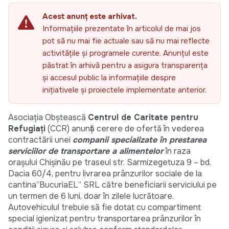
Acest anunț este arhivat.
Informațiile prezentate în articolul de mai jos
pot să nu mai fie actuale sau să nu mai reflecte
activitățile și programele curente. Anunțul este
păstrat în arhivă pentru a asigura transparența
și accesul public la informațiile despre
inițiativele și proiectele implementate anterior.
Asociația Obștească
Centrul de Caritate pentru
Refugiați
(CCR) anunță cerere de ofertă în vederea
contractării unei
companii specializate în prestarea
serviciilor de transportare
a alimentelor
în raza
orașului Chișinău pe traseul str. Sarmizegetuza 9 – bd.
Dacia 60/4, pentru livrarea prânzurilor sociale de la
cantina”BucuriaEL” SRL către beneficiarii serviciului pe
un termen de 6 luni, doar în zilele lucrătoare.
Autovehiculul trebuie să fie dotat cu compartiment
special igienizat pentru transportarea prânzurilor în