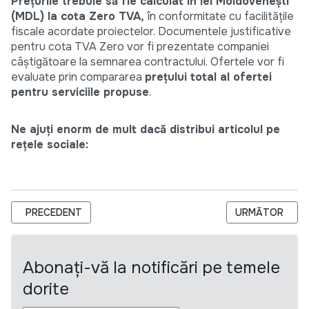
Prețurile trebuie să fie calculat în lei Moldovenești
(MDL) la cota Zero TVA,
în conformitate cu facilitățile
fiscale acordate proiectelor. Documentele justificative
pentru cota TVA Zero vor fi prezentate companiei
câştigătoare la semnarea contractului. Ofertele vor fi
evaluate prin compararea
prețului total al ofertei
pentru serviciile propuse
.
Ne ajuți enorm de mult dacă distribui articolul pe
rețele sociale:
ARTICOL PRECEDENT: SOLICITARE OFERTĂ DE PREȚ PENTRU S
ARTICOLUL URM
PRECEDENT
URMĂTOR
Abonați-vă la notificări pe temele
dorite