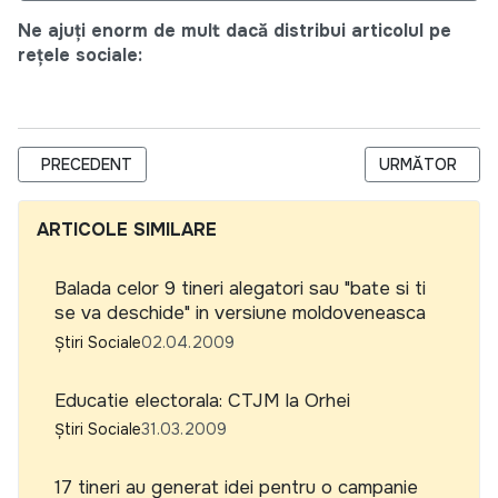
Ne ajuți enorm de mult dacă distribui articolul pe
rețele sociale:
ARTICOL PRECEDENT: MASS-MEDIA CONTINUA SA FACA PARTIZ
ARTICOLUL URM
PRECEDENT
URMĂTOR
ARTICOLE SIMILARE
Balada celor 9 tineri alegatori sau "bate si ti
se va deschide" in versiune moldoveneasca
Știri Sociale
02.04.2009
Educatie electorala: CTJM la Orhei
Știri Sociale
31.03.2009
17 tineri au generat idei pentru o campanie