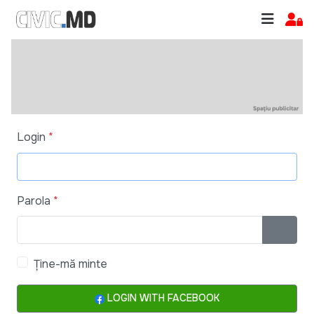
Login
*
Parola
*
ARATĂ
Ține-mă minte
LOGIN WITH FACEBOOK