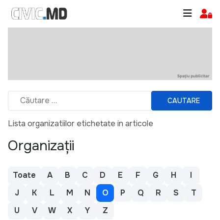
CAUTARE
Lista organizatiilor etichetate in articole
Organizații
Toate
A
B
C
D
E
F
G
H
I
J
K
L
M
N
O
P
Q
R
S
T
U
V
W
X
Y
Z