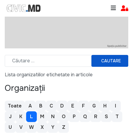
CAUTARE
Lista organizatiilor etichetate in articole
Organizații
Toate
A
B
C
D
E
F
G
H
I
J
K
L
M
N
O
P
Q
R
S
T
U
V
W
X
Y
Z