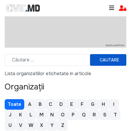
CAUTARE
Lista organizatiilor etichetate in articole
Organizații
Toate
A
B
C
D
E
F
G
H
I
J
K
L
M
N
O
P
Q
R
S
T
U
V
W
X
Y
Z