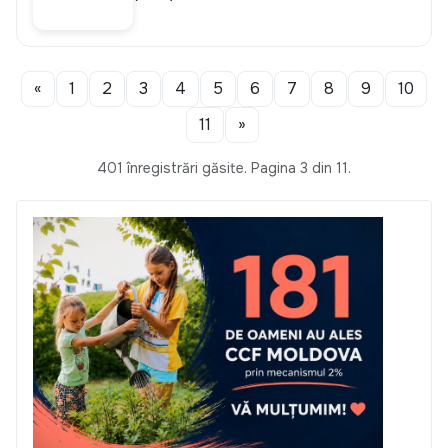
«
1
2
3
4
5
6
7
8
9
10
11
»
401 înregistrări găsite. Pagina 3 din 11.