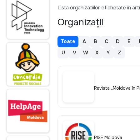
Lista organizatiilor etichetate in art
Organizații
Toate
A
B
C
D
E
U
V
W
X
Y
Z
Revista „Moldova în P
RISE Moldova