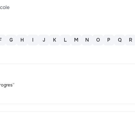
icole
F
G
H
I
J
K
L
M
N
O
P
Q
R
rogres”