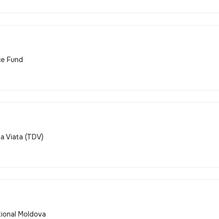
ce Fund
la Viata (TDV)
tional Moldova